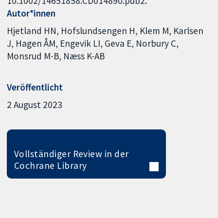
10.1002/14651858.CD014890.pub2.
Autor*innen
Hjetland HN
Hofslundsengen H
Klem M
Karlsen
J
Hagen ÅM
Engevik LI
Geva E
Norbury C
Monsrud M-B
Næss K-AB
Veröffentlicht
2 August 2023
Vollständiger Review in der
Cochrane Library