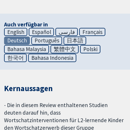
Auch verfügbar in
English
Español
فارسی
Français
Deutsch
Português
日本語
Bahasa Malaysia
繁體中文
Polski
한국어
Bahasa Indonesia
Kernaussagen
- Die in diesem Review enthaltenen Studien
deuten darauf hin, dass
Wortschatzinterventionen für L2-lernende Kinder
den Wortschatzerwerb dieser Gruppe