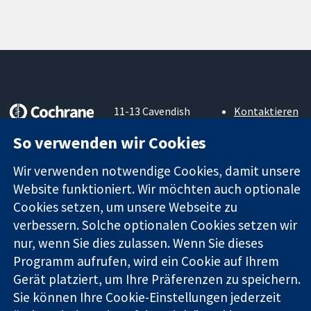
11-13 Cavendish
Kontaktieren
Square
Sie uns
So verwenden wir Cookies
Zuverlässige
London
Neuigkeiten
Evidenz
W1G0AN
Pressestelle
Wir verwenden notwendige Cookies, damit unsere
Informierte
Vereinigtes
Über uns
Entscheidungen
Website funktioniert. Wir möchten auch optionale
Königreich
Stellenangebot
Bessere
Cochrane
Cookies setzen, um unsere Webseite zu
Gesundheit
Library
verbessern. Solche optionalen Cookies setzen wir
nur, wenn Sie dies zulassen. Wenn Sie dieses
Programm aufrufen, wird ein Cookie auf Ihrem
Die Cochrane Collaboration ist eine gemeinützige Organisation
Gerät platziert, um Ihre Präferenzen zu speichern.
(Nr. 1045921) und in England und in Wales als eine Gesellschaft
Sie können Ihre Cookie-Einstellungen jederzeit
mit beschränkter Haftung (Nr. 03044323) registriert.