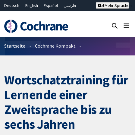
Deutsch
English
Español
فارسی
Mehr Sprachen
Français
Русский
Hrvatski
Bahasa Malaysia
ไทย
繁體中文
简体中文
Close search ✖
Filter
Startseite
Cochrane Kompakt
Wortschatztraining für
Lernende einer
Zweitsprache bis zu
sechs Jahren