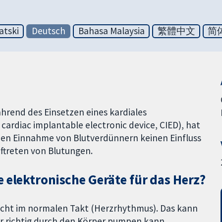
atski
Deutsch
Bahasa Malaysia
繁體中文
简
hrend des Einsetzen eines kardiales
cardiac implantable electronic device, CIED), hat
chen Einnahme von Blutverdünnern keinen Einfluss
uftreten von Blutungen.
 elektronische Geräte für das Herz?
icht im normalen Takt (Herzrhythmus). Das kann
hr richtig durch den Körper pumpen kann.