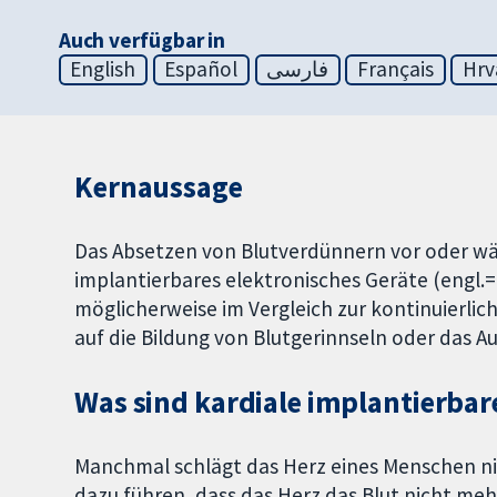
Auch verfügbar in
English
Español
فارسی
Français
Hrv
Kernaussage
Das Absetzen von Blutverdünnern vor oder wä
implantierbares elektronisches Geräte (engl.= 
möglicherweise im Vergleich zur kontinuierli
auf die Bildung von Blutgerinnseln oder das A
Was sind kardiale implantierbare
Manchmal schlägt das Herz eines Menschen n
dazu führen, dass das Herz das Blut nicht me