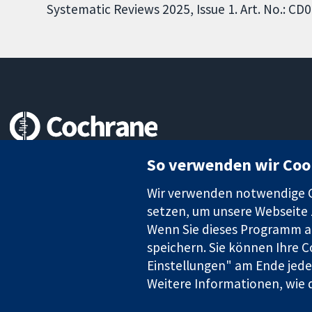
Systematic Reviews 2025, Issue 1. Art. No.: 
Zuverlässige Evidenz
So verwenden wir Coo
Informierte Entscheidungen
Bessere Gesundheit
Wir verwenden notwendige Co
setzen, um unsere Webseite z
Wenn Sie dieses Programm au
speichern. Sie können Ihre C
Die Cochrane Collaboration ist eine gemeinützige Organisation (N
Einstellungen" am Ende jeder
Identifikationsnummer GB 718 2127 49.
Weitere Informationen, wie d
Copyright © 2026 The Cochrane Collaboration