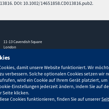
CD013816. DOI: 10.1002/14651858.CD013816.pub2.
11-13 Cavendish Square
London
W1G0AN
kies
Vereinigtes Königreich
okies, damit unsere Website funktioniert. Wir möcht
u verbessern. Solche optionalen Cookies setzen wir nu
frufen, wird ein Cookie auf Ihrem Gerät platziert, um
ookie-Einstellungen jederzeit ändern, indem Sie auf de
r. 1045921) und in England und in Wales als eine Gesellschaft mit
 Seite klicken.
iese Cookies funktionieren, finden Sie auf unserer
Sei
Bedingungen für die Webseite
|
Haftungsauss