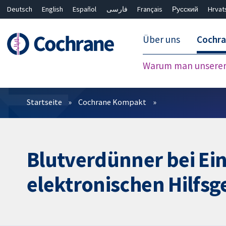
Deutsch
English
Español
فارسی
Français
Русский
Hrvat
Über uns
Cochr
Warum man unserer 
Filter
Startseite
Cochrane Kompakt
Blutverdünner bei Ein
elektronischen Hilfsg