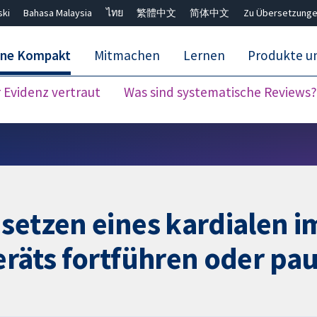
ski
Bahasa Malaysia
ไทย
繁體中文
简体中文
Zu Übersetzunge
ane Kompakt
Mitmachen
Lernen
Produkte u
Evidenz vertraut
Was sind systematische Reviews?
Close search ✖
setzen eines kardialen 
eräts fortführen oder pa