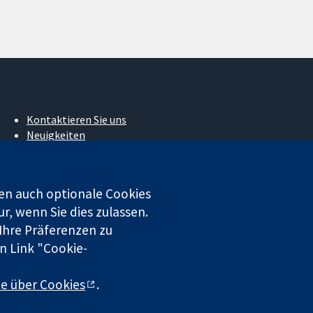
Kontaktieren Sie uns
Neuigkeiten
Pressestelle
Über uns
Stellenangebote
en auch optionale Cookies
Cochrane Library
r, wenn Sie dies zulassen.
 Ihre Präferenzen zu
n Link "Cookie-
 beschränkter Haftung (Nr. 03044323) registriert. Umsatzsteuer-
te über Cookies
.
chluss
|
Datenschutz
|
Cookie-Richtlinien
|
Cookie-Einstellungen