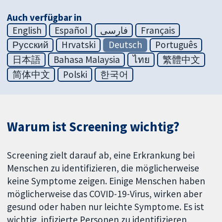
Auch verfügbar in
English
Español
فارسی
Français
Русский
Hrvatski
Deutsch
Português
日本語
Bahasa Malaysia
ไทย
繁體中文
简体中文
Polski
한국어
Warum ist Screening wichtig?
Screening zielt darauf ab, eine Erkrankung bei
Menschen zu identifizieren, die möglicherweise
keine Symptome zeigen. Einige Menschen haben
möglicherweise das COVID-19-Virus, wirken aber
gesund oder haben nur leichte Symptome. Es ist
wichtig, infizierte Personen zu identifizieren,