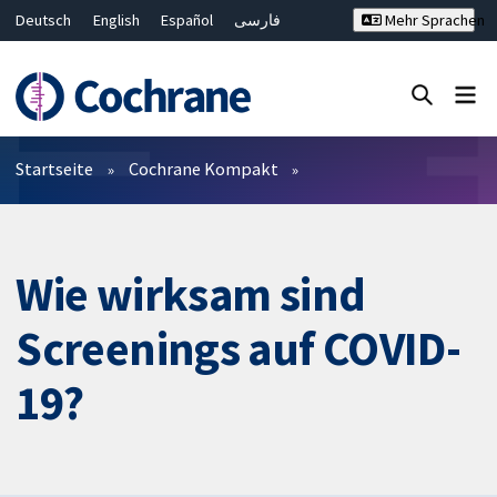
Deutsch
English
Español
فارسی
Mehr Sprachen
Français
Русский
Hrvatski
Bahasa Malaysia
ไทย
繁體中文
简体中文
Close search ✖
Filter
Startseite
Cochrane Kompakt
Wie wirksam sind
Screenings auf COVID-
19?