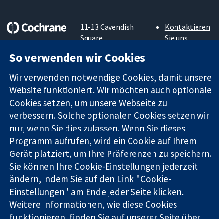
11-13 Cavendish
Kontaktieren
Square
Sie uns
Zuverlässige
London
Neuigkeiten
So verwenden wir Cookies
Evidenz
W1G0AN
Pressestelle
Informierte
Vereinigtes
Über uns
Wir verwenden notwendige Cookies, damit unsere
Entscheidungen
Königreich
Stellenangebot
Website funktioniert. Wir möchten auch optionale
Bessere
Cochrane
Gesundheit
Cookies setzen, um unsere Webseite zu
Library
verbessern. Solche optionalen Cookies setzen wir
nur, wenn Sie dies zulassen. Wenn Sie dieses
Die Cochrane Collaboration ist eine gemeinützige Organisation
Programm aufrufen, wird ein Cookie auf Ihrem
(Nr. 1045921) und in England und in Wales als eine Gesellschaft
Gerät platziert, um Ihre Präferenzen zu speichern.
mit beschränkter Haftung (Nr. 03044323) registriert.
Sie können Ihre Cookie-Einstellungen jederzeit
Umsatzsteuer-Identifikationsnummer GB 718 2127 49.
ändern, indem Sie auf den Link "Cookie-
Einstellungen" am Ende jeder Seite klicken.
Copyright © 2026 The Cochrane Collaboration
Bedingungen für die Webseite
|
Haftungsausschluss
|
Weitere Informationen, wie diese Cookies
Datenschutz
|
Cookie-Richtlinien
|
Cookie-Einstellungen
funktionieren, finden Sie auf unserer
Seite über