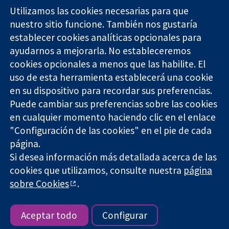
Utilizamos las cookies necesarias para que
nuestro sitio funcione. También nos gustaría
11-13 Cavendish
Contacto
establecer cookies analíticas opcionales para
Square
Noticias
ayudarnos a mejorarla. No estableceremos
Evidencia fiable.
Londres
Prensa
Decisiones
cookies opcionales a menos que las habilite. El
W1G 0AN
Sobre
informadas.
Reino Unido
nosotros
uso de esta herramienta establecerá una cookie
Mejor salud.
Empleo
en su dispositivo para recordar sus preferencias.
Cochrane
Puede cambiar sus preferencias sobre las cookies
Library
en cualquier momento haciendo clic en el enlace
"Configuración de las cookies" en el pie de cada
página.
The Cochrane Collaboration is a charity (no. 1045921) and a
Si desea información más detallada acerca de las
company limited by guarantee (no. 03044323) registered in
cookies que utilizamos, consulte nuestra
página
England & Wales. VAT registration number GB 718 2127 49.
sobre Cookies
.
Copyright © 2026 The Cochrane Collaboration
Términos y condiciones del sitio web
|
Responsabilidades
|
Privacidad
|
Política de cookies
|
Configuración de cookies
Aceptar todo
Configurar