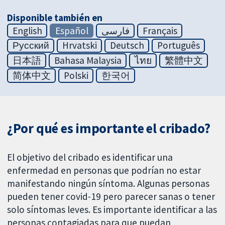
Disponible también en
English
Español
فارسی
Français
Русский
Hrvatski
Deutsch
Português
日本語
Bahasa Malaysia
ไทย
繁體中文
简体中文
Polski
한국어
¿Por qué es importante el cribado?
El objetivo del cribado es identificar una
enfermedad en personas que podrían no estar
manifestando ningún síntoma. Algunas personas
pueden tener covid-19 pero parecer sanas o tener
solo síntomas leves. Es importante identificar a las
personas contagiadas para que puedan