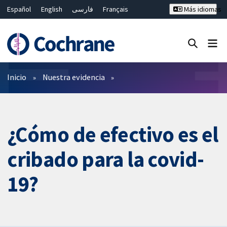
Español
English
فارسی
Français
Más idiomas
Русский
Hrvatski
Deutsch
Bahasa Malaysia
ไทย
繁體中文
简体中文
Cerrar búsqueda ✖
Filtros
Inicio
Nuestra evidencia
¿Cómo de efectivo es el
cribado para la covid-
19?