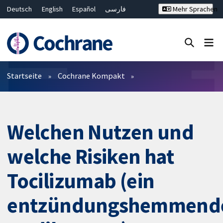
Deutsch
English
Español
فارسی
Mehr Sprachen
Français
Русский
Hrvatski
Bahasa Malaysia
ไทย
繁體中文
简体中文
Close search ✖
Filter
Startseite
Cochrane Kompakt
Welchen Nutzen und
welche Risiken hat
Tocilizumab (ein
entzündungshemmend