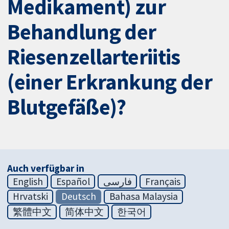
Medikament) zur
Behandlung der
Riesenzellarteriitis
(einer Erkrankung der
Blutgefäße)?
Auch verfügbar in
English
Español
فارسی
Français
Hrvatski
Deutsch
Bahasa Malaysia
繁體中文
简体中文
한국어