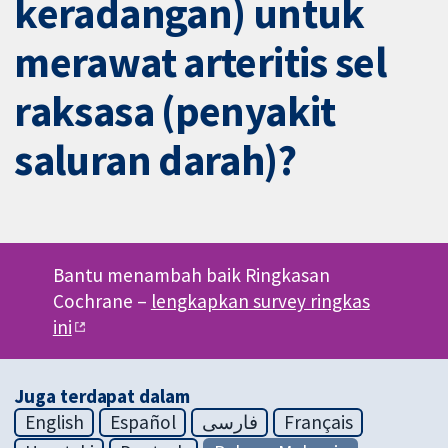
keradangan) untuk
merawat arteritis sel
raksasa (penyakit
saluran darah)?
Bantu menambah baik Ringkasan
Cochrane –
lengkapkan survey ringkas
ini
Juga terdapat dalam
English
Español
فارسی
Français