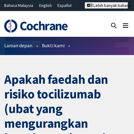
Bahasa Malaysia
English
Español
Lebih banyak bahasa
فارسی
Français
Русский
Hrvatski
Deutsch
ไทย
繁體中文
简体中文
Tutup carian ✖
Penapis
Laman depan
Bukti kami
Apakah faedah dan
risiko tocilizumab
(ubat yang
mengurangkan