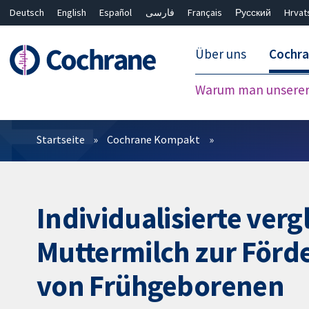
Deutsch
English
Español
فارسی
Français
Русский
Hrvat
Über uns
Cochr
Warum man unserer 
Filter
Startseite
Cochrane Kompakt
Individualisierte ver
Muttermilch zur Förd
von Frühgeborenen