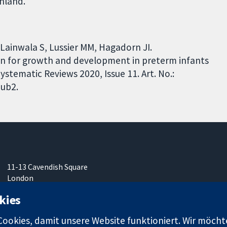
hland.
, Lainwala S, Lussier MM, Hagadorn JI.
tion for growth and development in preterm infants
stematic Reviews 2020, Issue 11. Art. No.:
ub2.
11-13 Cavendish Square
London
W1G0AN
kies
Vereinigtes Königreich
okies, damit unsere Website funktioniert. Wir möcht