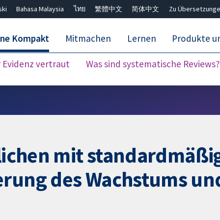
ski
Bahasa Malaysia
ไทย
繁體中文
简体中文
Zu Übersetzunge
ane Kompakt
Mitmachen
Lernen
Produkte u
Evidenz vertraut
Was sind systematische Reviews?
Close search ✖
glichen mit standardmäßi
erung des Wachstums un