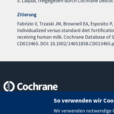
S. Laquai, freigegeben durch Cochrane Deutsc
Zitierung
Fabrizio V, Trzaski JM, Brownell EA, Esposito P
Individualized versus standard diet fortifica
receiving human milk. Cochrane Database of Sy
CD013465. DOI: 10.1002/14651858.CD013465.p
Zuverlässige Evidenz
So verwenden wir Coo
Informierte Entscheidungen
Bessere Gesundheit
Wir verwenden notwendige Co