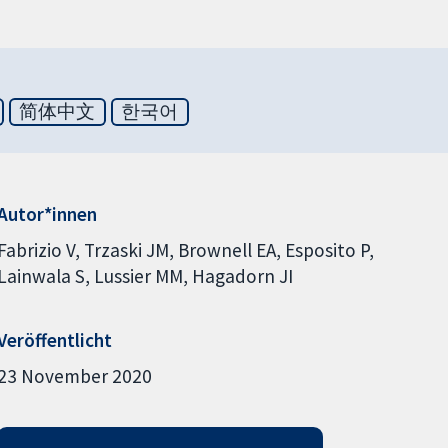
简体中文
한국어
Autor*innen
Fabrizio V
Trzaski JM
Brownell EA
Esposito P
Lainwala S
Lussier MM
Hagadorn JI
Veröffentlicht
23 November 2020