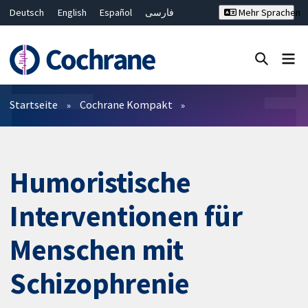
Deutsch
English
Español
فارسی
Mehr Sprachen
Français
Русский
Hrvatski
Bahasa Malaysia
ไทย
繁體中文
简体中文
Close search ✖
Filter
Startseite
Cochrane Kompakt
Humoristische
Interventionen für
Menschen mit
Schizophrenie