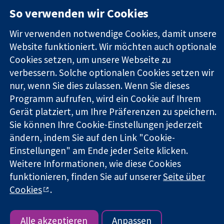
11-13 Cavendish
Kontaktieren
So verwenden wir Cookies
Square
Sie uns
Zuverlässige
London
Neuigkeiten
Evidenz
Wir verwenden notwendige Cookies, damit unsere
W1G0AN
Pressestelle
Informierte
Vereinigtes
Über uns
Website funktioniert. Wir möchten auch optionale
Entscheidungen
Königreich
Stellenangebot
Cookies setzen, um unsere Webseite zu
Bessere
Cochrane
verbessern. Solche optionalen Cookies setzen wir
Gesundheit
Library
nur, wenn Sie dies zulassen. Wenn Sie dieses
Programm aufrufen, wird ein Cookie auf Ihrem
Gerät platziert, um Ihre Präferenzen zu speichern.
Die Cochrane Collaboration ist eine gemeinützige Organisation
Sie können Ihre Cookie-Einstellungen jederzeit
(Nr. 1045921) und in England und in Wales als eine Gesellschaft
ändern, indem Sie auf den Link "Cookie-
mit beschränkter Haftung (Nr. 03044323) registriert.
Umsatzsteuer-Identifikationsnummer GB 718 2127 49.
Einstellungen" am Ende jeder Seite klicken.
Weitere Informationen, wie diese Cookies
Copyright © 2026 The Cochrane Collaboration
funktionieren, finden Sie auf unserer
Seite über
Bedingungen für die Webseite
|
Haftungsausschluss
|
Cookies
.
Datenschutz
|
Cookie-Richtlinien
|
Cookie-Einstellungen
Alle akzeptieren
Anpassen