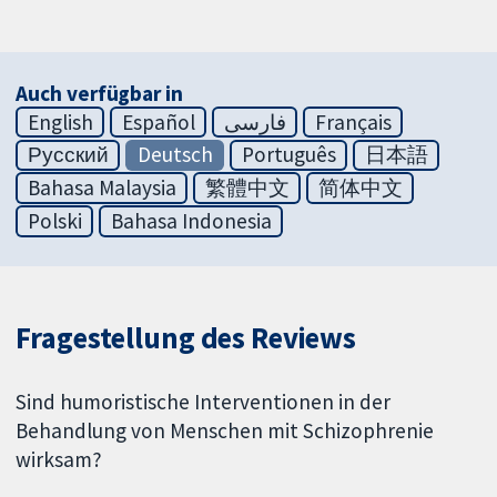
Auch verfügbar in
English
Español
فارسی
Français
Русский
Deutsch
Português
日本語
Bahasa Malaysia
繁體中文
简体中文
Polski
Bahasa Indonesia
Fragestellung des Reviews
Sind humoristische Interventionen in der
Behandlung von Menschen mit Schizophrenie
wirksam?