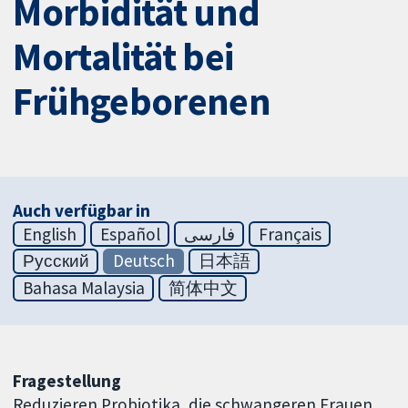
Morbidität und
Mortalität bei
Frühgeborenen
Auch verfügbar in
English
Español
فارسی
Français
Русский
Deutsch
日本語
Bahasa Malaysia
简体中文
Fragestellung
Reduzieren Probiotika, die schwangeren Frauen