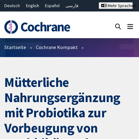
Deutsch
English
Español
فارسی
Mehr Sprachen
Français
Русский
Hrvatski
Bahasa Malaysia
ไทย
繁體中文
简体中文
Close search ✖
Filter
Startseite
Cochrane Kompakt
Mütterliche
Nahrungsergänzung
mit Probiotika zur
Vorbeugung von