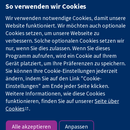
So verwenden wir Cookies
Square
Sie uns
Zuverlässige
London
Neuigkeiten
Evidenz
Wir verwenden notwendige Cookies, damit unsere
W1G0AN
Pressestelle
Informierte
Vereinigtes
Über uns
Website funktioniert. Wir möchten auch optionale
Entscheidungen
Königreich
Stellenangebot
Cookies setzen, um unsere Webseite zu
Bessere
Cochrane
verbessern. Solche optionalen Cookies setzen wir
Gesundheit
Library
nur, wenn Sie dies zulassen. Wenn Sie dieses
Programm aufrufen, wird ein Cookie auf Ihrem
Gerät platziert, um Ihre Präferenzen zu speichern.
Die Cochrane Collaboration ist eine gemeinützige Organisation
Sie können Ihre Cookie-Einstellungen jederzeit
(Nr. 1045921) und in England und in Wales als eine Gesellschaft
ändern, indem Sie auf den Link "Cookie-
mit beschränkter Haftung (Nr. 03044323) registriert.
Umsatzsteuer-Identifikationsnummer GB 718 2127 49.
Einstellungen" am Ende jeder Seite klicken.
Weitere Informationen, wie diese Cookies
Copyright © 2026 The Cochrane Collaboration
funktionieren, finden Sie auf unserer
Seite über
Bedingungen für die Webseite
|
Haftungsausschluss
|
Cookies
.
Datenschutz
|
Cookie-Richtlinien
|
Cookie-Einstellungen
Alle akzeptieren
Anpassen