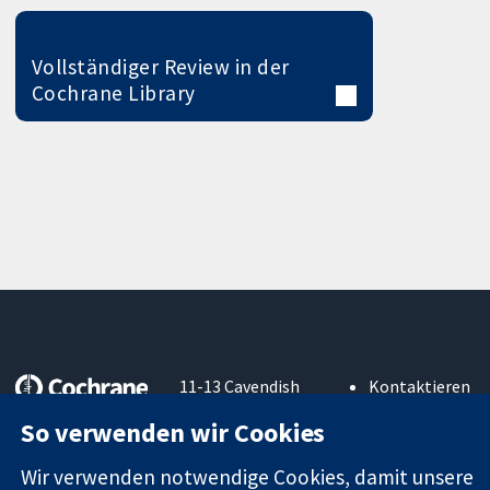
Vollständiger Review in der
Cochrane Library
11-13 Cavendish
Kontaktieren
Square
Sie uns
So verwenden wir Cookies
Zuverlässige
London
Neuigkeiten
Evidenz
W1G0AN
Pressestelle
Wir verwenden notwendige Cookies, damit unsere
Informierte
Vereinigtes
Über uns