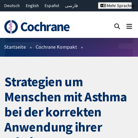
Deutsch
English
Español
فارسی
Mehr Sprachen
Français
Русский
Hrvatski
Bahasa Malaysia
ไทย
繁體中文
简体中文
Close search ✖
Filter
Startseite
Cochrane Kompakt
Strategien um
Menschen mit Asthma
bei der korrekten
Anwendung ihrer