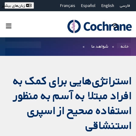
فارسی
English
Español
Français
زبان‌های بیشتر
Deutsch
Hrvatski
Русский
简体中文
繁體中文
ไทย
Bahasa Malaysia
بستن جستجو ✖
فیلترها
خانه
شواهد ما
استراتژی‌هایی برای کمک به
افراد مبتلا به آسم به منظور
استفاده صحیح از اسپری
استنشاقی