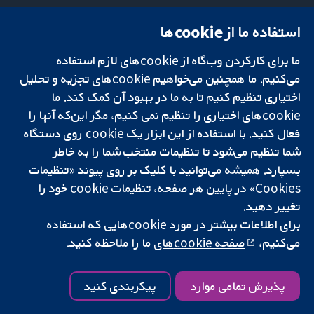
استفاده ما از cookie‌ها
میدان کاوندیش
تماس با ما
۱۳-۱۱
اخبار
ما برای کارکردن وب‌گاه از cookie‌های لازم استفاده
تحقیقات قابل
لندن
دفتر رسانه‌ای
اعتماد.
می‌کنیم. ما همچنین می‌خواهیم cookie‌های تجزیه و تحلیل
W1G 0AN
درباره ما
تصمیم‌گیری آگاهانه.
بریتانیا
فرصت‌های
اختیاری تنظیم کنیم تا به ما در بهبود آن کمک کند. ما
سلامت بهتر.
شغلی
cookie‌های اختیاری را تنظیم نمی کنیم، مگر این‌که آنها را
Cochrane
فعال کنید. با استفاده از این ابزار یک cookie‌ روی دستگاه
Library
شما تنظیم می‌شود تا تنظیمات منتخب شما را به خاطر
بسپارد. همیشه می‌توانید با کلیک بر روی پیوند «تنظیمات
Cookies» در پایین هر صفحه، تنظیمات cookie‌ خود را
شبکه همکاری کاکرین، یک مؤسسه خیریه (شماره 1045921) و یک شرکت با
تغییر دهید.
مسئولیت محدود به‌صورت ضمانت (شماره 03044323) ثبت‌شده در انگلستان
و ولز است. شماره ثبت مالیات بر ارزش افزوده: GB 718 2127 49.
برای اطلاعات بیشتر در مورد cookie‌هایی که استفاده
می‌کنیم،
صفحه cookie‌های
ما را ملاحظه کنید.
کپی‌رایت © ۲۰۲۵ همکاری کاکرین
شرایط و ضوابط وب‌سایت
|
سلب مسئولیت
|
حریم خصوصی
|
سیاست
کوکی‌ها
|
تنظیمات کوکی
پذیرش تمامی موارد
پیکربندی کنید