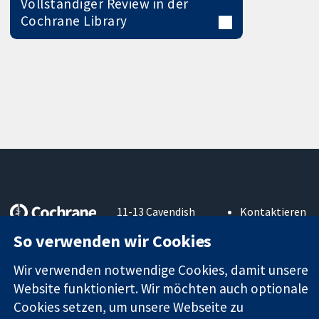
Vollständiger Review in der
Cochrane Library
11-13 Cavendish
Kontaktieren
Square
Sie uns
So verwenden wir Cookies
Zuverlässige
London
Neuigkeiten
Evidenz
W1G0AN
Pressestelle
Wir verwenden notwendige Cookies, damit unsere
Informierte
Vereinigtes
Über uns
Website funktioniert. Wir möchten auch optionale
Entscheidungen
Königreich
Stellenangebot
Bessere
Cookies setzen, um unsere Webseite zu
Cochrane
Gesundheit