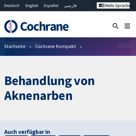
Deutsch
English
Español
فارسی
Mehr Sprachen
Français
Русский
Hrvatski
Bahasa Malaysia
ไทย
繁體中文
简体中文
Close search ✖
Filter
Startseite
Cochrane Kompakt
Behandlung von
Aknenarben
Auch verfügbar in