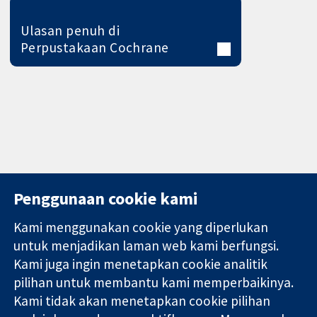
Ulasan penuh di
Perpustakaan Cochrane
Penggunaan cookie kami
Kami menggunakan cookie yang diperlukan
11-13 Cavendish
Hubungi kita
untuk menjadikan laman web kami berfungsi.
Square
Berita
Kami juga ingin menetapkan cookie analitik
Bukti yang
London
Pejabat
pilihan untuk membantu kami memperbaikinya.
dipercayai.
W1G 0AN
akhbar
keputusan
Kami tidak akan menetapkan cookie pilihan
United Kingdom
Perihal Kami
termaklum
Pekerjaan