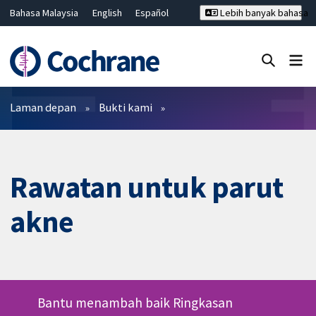
Bahasa Malaysia
English
Español
Lebih banyak bahasa
فارسی
Français
Русский
Hrvatski
Deutsch
ไทย
繁體中文
简体中文
Tutup carian ✖
Penapis
Laman depan
Bukti kami
Rawatan untuk parut
akne
Bantu menambah baik Ringkasan