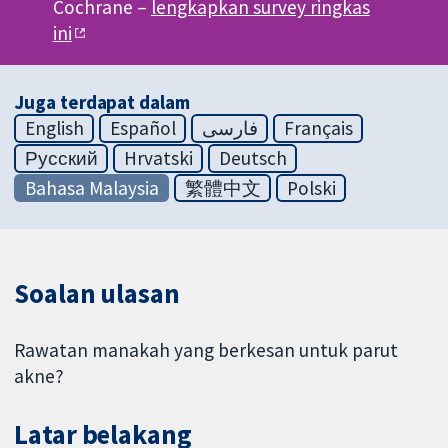
Cochrane –
lengkapkan survey ringkas
ini
Juga terdapat dalam
English
Español
فارسی
Français
Русский
Hrvatski
Deutsch
Bahasa Malaysia
繁體中文
Polski
Soalan ulasan
Rawatan manakah yang berkesan untuk parut
akne?
Latar belakang