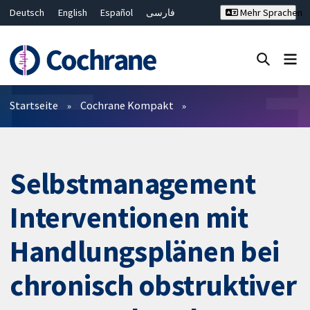
Deutsch
English
Español
فارسی
Mehr Sprachen
Français
Русский
Hrvatski
Bahasa Malaysia
ไทย
繁體中文
简体中文
Close search ✖
Filter
Startseite
Cochrane Kompakt
Selbstmanagement
Interventionen mit
Handlungsplänen bei
chronisch obstruktiver