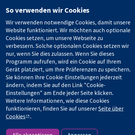
11-13 Cavendish
Kontaktieren
Square
Sie uns
So verwenden wir Cookies
Zuverlässige
London
Neuigkeiten
Evidenz
W1G0AN
Pressestelle
Wir verwenden notwendige Cookies, damit unsere
Informierte
Vereinigtes
Über uns
Website funktioniert. Wir möchten auch optionale
Entscheidungen
Königreich
Stellenangebot
Cookies setzen, um unsere Webseite zu
Bessere
Cochrane
verbessern. Solche optionalen Cookies setzen wir
Gesundheit
Library
nur, wenn Sie dies zulassen. Wenn Sie dieses
Programm aufrufen, wird ein Cookie auf Ihrem
Gerät platziert, um Ihre Präferenzen zu speichern.
Die Cochrane Collaboration ist eine gemeinützige Organisation
(Nr. 1045921) und in England und in Wales als eine Gesellschaft
Sie können Ihre Cookie-Einstellungen jederzeit
mit beschränkter Haftung (Nr. 03044323) registriert.
ändern, indem Sie auf den Link "Cookie-
Umsatzsteuer-Identifikationsnummer GB 718 2127 49.
Einstellungen" am Ende jeder Seite klicken.
Weitere Informationen, wie diese Cookies
Copyright © 2026 The Cochrane Collaboration
funktionieren, finden Sie auf unserer
Seite über
Bedingungen für die Webseite
|
Haftungsausschluss
|
Cookies
.
Datenschutz
|
Cookie-Richtlinien
|
Cookie-Einstellungen