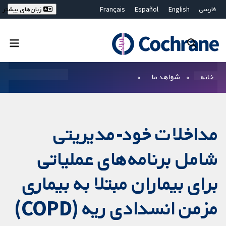
فارسی
English
Español
Français
زبان‌های بیشتر
Deutsch
Hrvatski
Русский
简体中文
繁體中文
ไทย
Bahasa Malaysia
بستن جستجو ✖
فیلترها
خانه
شواهد ما
مداخلات خود-مدیریتی
شامل برنامه‌های عملیاتی
برای بیماران مبتلا به بیماری
مزمن انسدادی ریه (COPD)