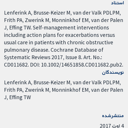
استناد
Lenferink A, Brusse-Keizer M, van der Valk PDLPM,
Frith PA, Zwerink M, Monninkhof EM, van der Palen
J, Effing TW. Self-management interventions
including action plans for exacerbations versus
usual care in patients with chronic obstructive
pulmonary disease. Cochrane Database of
Systematic Reviews 2017, Issue 8. Art. No.:
CD011682. DOI: 10.1002/14651858.CD011682.pub2.
نویسندگان
Lenferink A
Brusse-Keizer M
van der Valk PDLPM
Frith PA
Zwerink M
Monninkhof EM
van der Palen
J
Effing TW
منتشرشده
4 اوت 2017