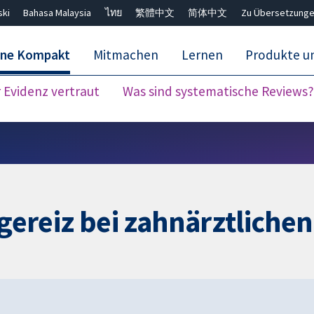
ski
Bahasa Malaysia
ไทย
繁體中文
简体中文
Zu Übersetzunge
ane Kompakt
Mitmachen
Lernen
Produkte u
Evidenz vertraut
Was sind systematische Reviews?
Close search ✖
reiz bei zahnärztlichen