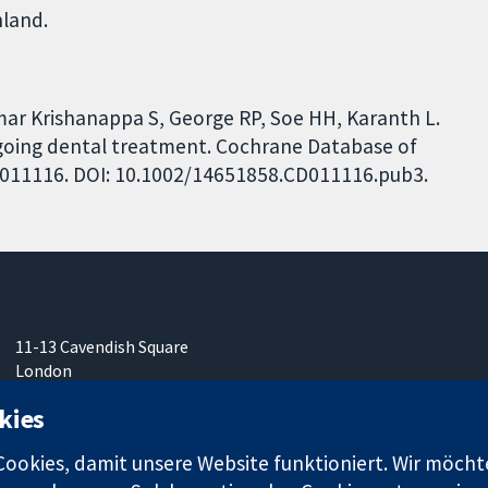
hland.
ar Krishanappa S, George RP, Soe HH, Karanth L.
going dental treatment. Cochrane Database of
 CD011116. DOI: 10.1002/14651858.CD011116.pub3.
11-13 Cavendish Square
London
W1G0AN
kies
Vereinigtes Königreich
okies, damit unsere Website funktioniert. Wir möcht