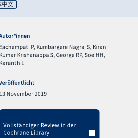
体中文
Autor*innen
Eachempati P
Kumbargere Nagraj S
Kiran
Kumar Krishanappa S
George RP
Soe HH
Karanth L
Veröffentlicht
13 November 2019
Vollständiger Review in der
Cochrane Library