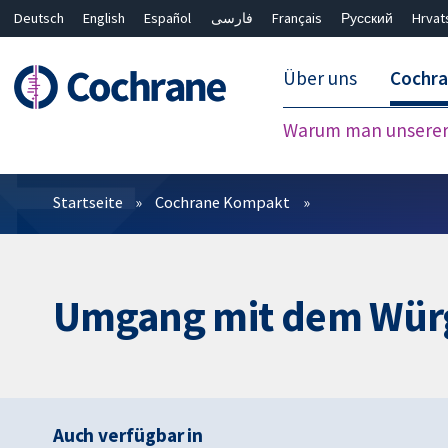
Deutsch
English
Español
فارسی
Français
Русский
Hrvat
Über uns
Cochr
Warum man unserer 
Filter
Startseite
Cochrane Kompakt
Umgang mit dem Würge
Auch verfügbar in