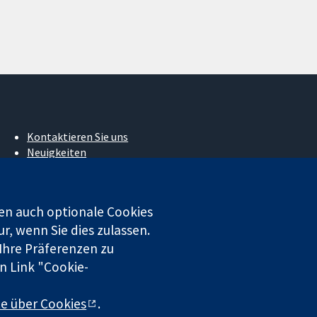
Kontaktieren Sie uns
Neuigkeiten
Pressestelle
Über uns
Stellenangebote
en auch optionale Cookies
Cochrane Library
r, wenn Sie dies zulassen.
 Ihre Präferenzen zu
n Link "Cookie-
 beschränkter Haftung (Nr. 03044323) registriert. Umsatzsteuer-
te über Cookies
.
chluss
|
Datenschutz
|
Cookie-Richtlinien
|
Cookie-Einstellungen