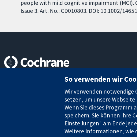
people with mild cognitive impairment (MCI).
Issue 3. Art. No.: CD010803. DOI: 10.1002/146
Zuverlässige Evidenz
So verwenden wir Coo
Informierte Entscheidungen
Bessere Gesundheit
Wir verwenden notwendige Co
setzen, um unsere Webseite z
Wenn Sie dieses Programm au
speichern. Sie können Ihre C
Die Cochrane Collaboration ist eine gemeinützige Organisation (N
Einstellungen" am Ende jeder
Identifikationsnummer GB 718 2127 49.
Weitere Informationen, wie d
Copyright © 2026 The Cochrane Collaboration