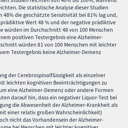
ichten. Die statistische Analyse dieser Studien
n 48% die geschätzte Sensitivität bei 81% lag und,
 prädiktive Wert 48 % und der negative prädiktive
sse würden im Durchschnitt 48 von 100 Menschen
einem positiven Testergebnis eine Alzheimer-
hschnitt würden 81 von 100 Menschen mit leichter
ivem Testergebnis keine Alzheimer-Demenz
ng der Cerebrospinalflüssigkeit als einzelner
it leichten kognitiven Beeinträchtigungen zu
traum eine Alzheimer-Demenz oder andere Formen
en darauf hin, dass ein negativer Liquor-Test bei
igung die Abwesenheit der Alzheimer-Krankheit als
it einer relativ großen Wahrscheinlichkeit)
edoch nicht das Vorhandensein der Alzheimer-
tome bei Menschen mit leichter kognitiver