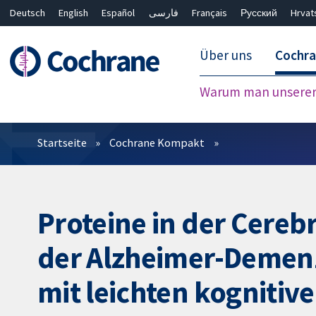
Deutsch
English
Español
فارسی
Français
Русский
Hrvat
Über uns
Cochr
Warum man unserer 
Filter
Startseite
Cochrane Kompakt
Proteine in der Cereb
der Alzheimer-Demen
mit leichten kogniti