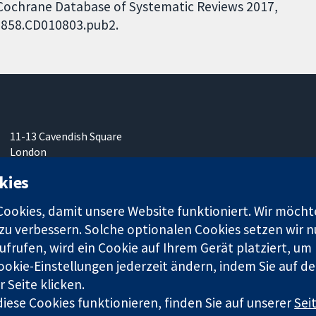
 Cochrane Database of Systematic Reviews 2017,
51858.CD010803.pub2.
11-13 Cavendish Square
London
W1G0AN
kies
Vereinigtes Königreich
okies, damit unsere Website funktioniert. Wir möcht
u verbessern. Solche optionalen Cookies setzen wir nu
frufen, wird ein Cookie auf Ihrem Gerät platziert, um
ookie-Einstellungen jederzeit ändern, indem Sie auf de
r. 1045921) und in England und in Wales als eine Gesellschaft mit
 Seite klicken.
iese Cookies funktionieren, finden Sie auf unserer
Sei
Bedingungen für die Webseite
|
Haftungsauss