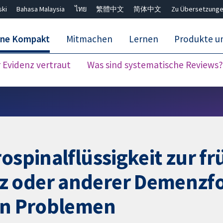
ski
Bahasa Malaysia
ไทย
繁體中文
简体中文
Zu Übersetzunge
ane Kompakt
Mitmachen
Lernen
Produkte u
Evidenz vertraut
Was sind systematische Reviews?
Close search ✖
rospinalflüssigkeit zur f
z oder anderer Demenzf
ven Problemen