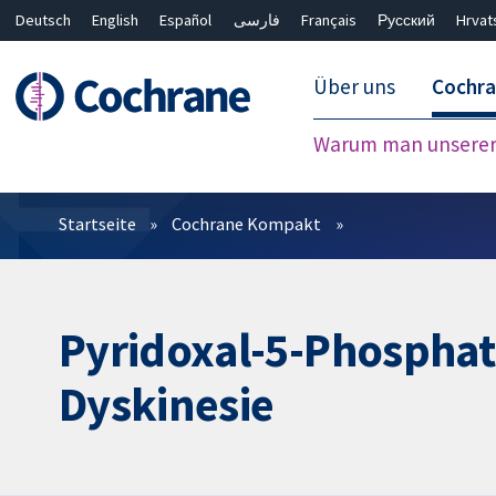
Deutsch
English
Español
فارسی
Français
Русский
Hrvat
Über uns
Cochr
Warum man unserer 
Filter
Startseite
Cochrane Kompakt
Pyridoxal-5-Phosphat 
Dyskinesie