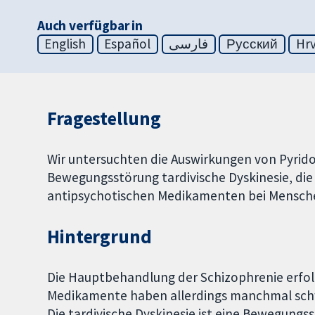
Auch verfügbar in
English
Español
فارسی
Русский
Hrv
Fragestellung
Wir untersuchten die Auswirkungen von Pyrid
Bewegungsstörung tardivische Dyskinesie, die 
antipsychotischen Medikamenten bei Menschen
Hintergrund
Die Hauptbehandlung der Schizophrenie erfol
Medikamente haben allerdings manchmal sch
Die tardivische Dyskinesie ist eine Bewegungs