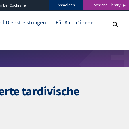
Anmelden
Cochrane Library
n bei Cochrane
nd Dienstleistungen
Für Autor*innen
erte tardivische