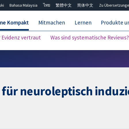
ski
Bahasa Malaysia
ไทย
繁體中文
简体中文
Zu Übersetzunge
ane Kompakt
Mitmachen
Lernen
Produkte u
Evidenz vertraut
Was sind systematische Reviews?
Close search ✖
für neuroleptisch induzi