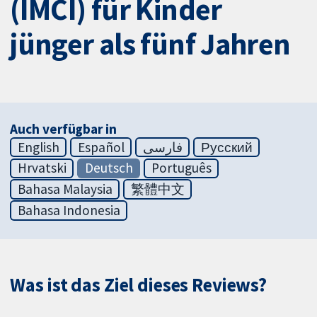
(IMCI) für Kinder
jünger als fünf Jahren
Auch verfügbar in
English
Español
فارسی
Русский
Hrvatski
Deutsch
Português
Bahasa Malaysia
繁體中文
Bahasa Indonesia
Was ist das Ziel dieses Reviews?