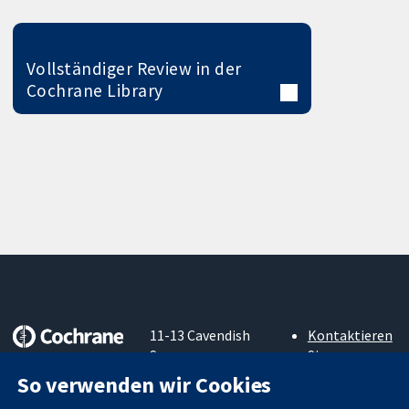
Vollständiger Review in der
Cochrane Library
11-13 Cavendish
Kontaktieren
Square
Sie uns
Zuverlässige
London
Neuigkeiten
So verwenden wir Cookies
Evidenz
W1G0AN
Pressestelle