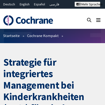
Deutsch
English
Español
فارسی
Mehr Sprachen
Français
Русский
Hrvatski
Bahasa Malaysia
ไทย
繁體中文
简体中文
Close search ✖
Filter
Startseite
Cochrane Kompakt
Strategie für
integriertes
Management bei
Kinderkrankheiten