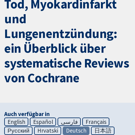
Tod, Myokardinfarkt
und
Lungenentzündung:
ein Überblick über
systematische Reviews
von Cochrane
Auch verfügbar in
English
Español
فارسی
Français
Русский
Hrvatski
Deutsch
日本語