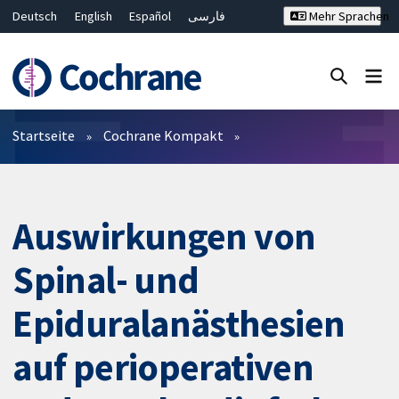
Deutsch
English
Español
فارسی
Mehr Sprachen
Français
Русский
Hrvatski
Bahasa Malaysia
ไทย
繁體中文
简体中文
Close search ✖
Filter
Startseite
Cochrane Kompakt
Auswirkungen von
Spinal- und
Epiduralanästhesien
auf perioperativen