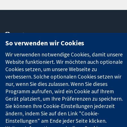
11-13 Cavendish
Kontaktieren
Square
Sie uns
So verwenden wir Cookies
Zuverlässige
London
Neuigkeiten
Evidenz
W1G0AN
Pressestelle
Wir verwenden notwendige Cookies, damit unsere
Informierte
Vereinigtes
Über uns
Website funktioniert. Wir möchten auch optionale
Entscheidungen
Königreich
Stellenangebot
Cookies setzen, um unsere Webseite zu
Bessere
Cochrane
verbessern. Solche optionalen Cookies setzen wir
Gesundheit
Library
nur, wenn Sie dies zulassen. Wenn Sie dieses
Programm aufrufen, wird ein Cookie auf Ihrem
Gerät platziert, um Ihre Präferenzen zu speichern.
Die Cochrane Collaboration ist eine gemeinützige Organisation
Sie können Ihre Cookie-Einstellungen jederzeit
(Nr. 1045921) und in England und in Wales als eine Gesellschaft
mit beschränkter Haftung (Nr. 03044323) registriert.
ändern, indem Sie auf den Link "Cookie-
Umsatzsteuer-Identifikationsnummer GB 718 2127 49.
Einstellungen" am Ende jeder Seite klicken.