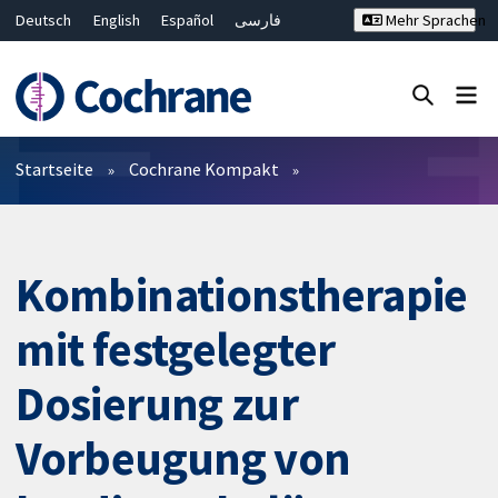
Deutsch
English
Español
فارسی
Mehr Sprachen
Français
Русский
Hrvatski
Bahasa Malaysia
ไทย
繁體中文
简体中文
Close search ✖
Filter
Startseite
Cochrane Kompakt
Kombinationstherapie
mit festgelegter
Dosierung zur
Vorbeugung von