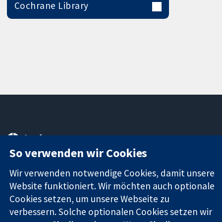
Cochrane Library
11-13 Cavendish
Kontaktieren
Square
Sie uns
So verwenden wir Cookies
Zuverlässige
London
Neuigkeiten
Evidenz
W1G0AN
Pressestelle
Wir verwenden notwendige Cookies, damit unsere
Informierte
Vereinigtes
Über uns
Website funktioniert. Wir möchten auch optionale
Entscheidungen
Königreich
Stellenangebot
Cookies setzen, um unsere Webseite zu
Bessere
Cochrane
verbessern. Solche optionalen Cookies setzen wir
Gesundheit
Library