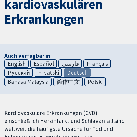
kardiovaskulären
Erkrankungen
Auch verfügbar in
English
Español
فارسی
Français
Русский
Hrvatski
Deutsch
Bahasa Malaysia
简体中文
Polski
Kardiovaskuläre Erkrankungen (CVD),
einschließlich Herzinfarkt und Schlaganfall sind
weltweit die häufigste Ursache für Tod und
Behinderung. Es wurde gezeigt, dass