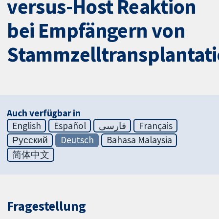
versus-Host Reaktion
bei Empfängern von
Stammzelltransplantat
Auch verfügbar in
English
Español
فارسی
Français
Русский
Deutsch
Bahasa Malaysia
简体中文
Fragestellung