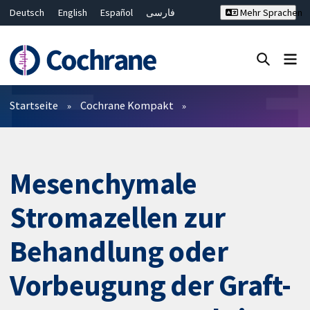
Deutsch
English
Español
فارسی
Mehr Sprachen
Français
Русский
Hrvatski
Bahasa Malaysia
ไทย
繁體中文
简体中文
Close search ✖
Filter
Startseite
Cochrane Kompakt
Mesenchymale
Stromazellen zur
Behandlung oder
Vorbeugung der Graft-