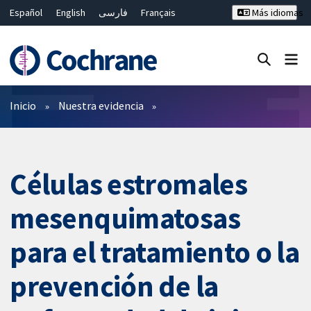
Español
English
فارسی
Français
Más idiomas
Русский
Hrvatski
Deutsch
Bahasa Malaysia
ไทย
繁體中文
简体中文
Cerrar búsqueda ✖
Filtros
Inicio
Nuestra evidencia
Células estromales
mesenquimatosas
para el tratamiento o la
prevención de la