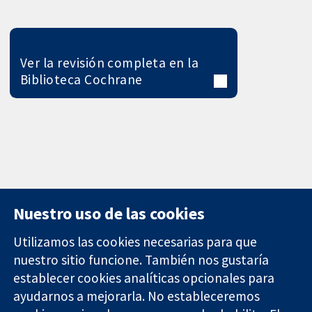
Ver la revisión completa en la
Biblioteca Cochrane
Nuestro uso de las cookies
Utilizamos las cookies necesarias para que
nuestro sitio funcione. También nos gustaría
11-13 Cavendish
Contacto
establecer cookies analíticas opcionales para
Square
Noticias
Evidencia fiable.
ayudarnos a mejorarla. No estableceremos
Londres
Prensa
Decisiones