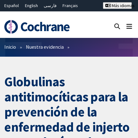
Español
English
فارسی
Français
Más idiomas
Русский
Hrvatski
Deutsch
Bahasa Malaysia
ไทย
繁體中文
简体中文
Cerrar búsqueda ✖
Filtros
Inicio
Nuestra evidencia
Globulinas
antitimocíticas para la
prevención de la
enfermedad de injerto