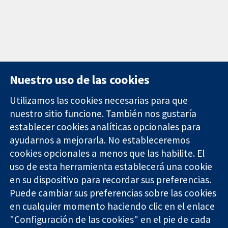
Nuestro uso de las cookies
Utilizamos las cookies necesarias para que
nuestro sitio funcione. También nos gustaría
11-13 Cavendish
Contacto
establecer cookies analíticas opcionales para
Square
Noticias
ayudarnos a mejorarla. No estableceremos
Evidencia fiable.
Londres
Prensa
Decisiones
W1G 0AN
Sobre
cookies opcionales a menos que las habilite. El
informadas.
Reino Unido
nosotros
uso de esta herramienta establecerá una cookie
Mejor salud.
Empleo
en su dispositivo para recordar sus preferencias.
Cochrane
Puede cambiar sus preferencias sobre las cookies
Library
en cualquier momento haciendo clic en el enlace
"Configuración de las cookies" en el pie de cada