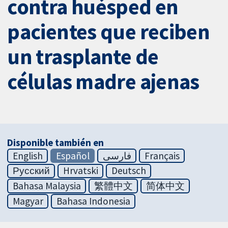
contra huésped en
pacientes que reciben
un trasplante de
células madre ajenas
Disponible también en
English
Español
فارسی
Français
Русский
Hrvatski
Deutsch
Bahasa Malaysia
繁體中文
简体中文
Magyar
Bahasa Indonesia