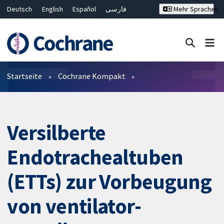
Deutsch
English
Español
فارسی
Mehr Sprachen
Français
Русский
Hrvatski
Bahasa Malaysia
ไทย
繁體中文
简体中文
Close search ✖
Filter
Startseite
Cochrane Kompakt
Versilberte
Endotrachealtuben
(ETTs) zur Vorbeugung
von ventilator-