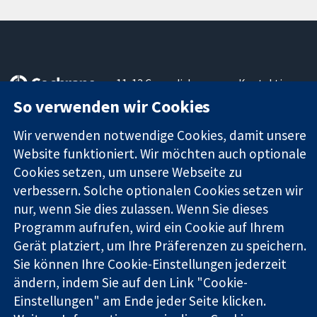
11-13 Cavendish
Kontaktieren
Square
Sie uns
So verwenden wir Cookies
Zuverlässige
London
Neuigkeiten
Evidenz
W1G0AN
Pressestelle
Wir verwenden notwendige Cookies, damit unsere
Informierte
Vereinigtes
Über uns
Website funktioniert. Wir möchten auch optionale
Entscheidungen
Königreich
Stellenangebot
Cookies setzen, um unsere Webseite zu
Bessere
Cochrane
verbessern. Solche optionalen Cookies setzen wir
Gesundheit
Library
nur, wenn Sie dies zulassen. Wenn Sie dieses
Programm aufrufen, wird ein Cookie auf Ihrem
Gerät platziert, um Ihre Präferenzen zu speichern.
Die Cochrane Collaboration ist eine gemeinützige Organisation
(Nr. 1045921) und in England und in Wales als eine Gesellschaft
Sie können Ihre Cookie-Einstellungen jederzeit
mit beschränkter Haftung (Nr. 03044323) registriert.
ändern, indem Sie auf den Link "Cookie-
Umsatzsteuer-Identifikationsnummer GB 718 2127 49.
Einstellungen" am Ende jeder Seite klicken.