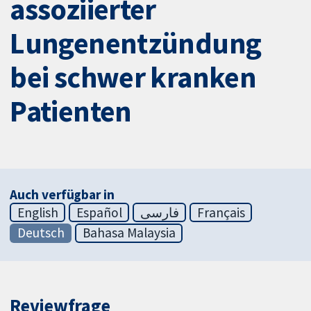
assoziierter
Lungenentzündung
bei schwer kranken
Patienten
Auch verfügbar in
English
Español
فارسی
Français
Deutsch
Bahasa Malaysia
Reviewfrage