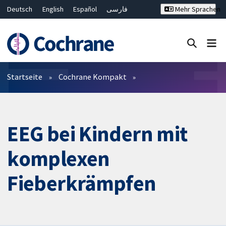
Deutsch
English
Español
فارسی
Mehr Sprachen
Français
Русский
Hrvatski
Bahasa Malaysia
ไทย
繁體中文
简体中文
Close search ✖
Filter
Startseite
Cochrane Kompakt
EEG bei Kindern mit
komplexen
Fieberkrämpfen