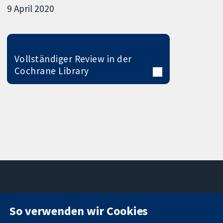
9 April 2020
Vollständiger Review in der
Cochrane Library
11-13 Cavendish
Kontaktieren
So verwenden wir Cookies
Square
Sie uns