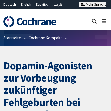
Deutsch
English
Español
فارسی
Mehr Sprachen
Français
Русский
Hrvatski
Bahasa Malaysia
ไทย
繁體中文
简体中文
Close search ✖
Filter
Startseite
Cochrane Kompakt
Dopamin-Agonisten
zur Vorbeugung
zukünftiger
Fehlgeburten bei