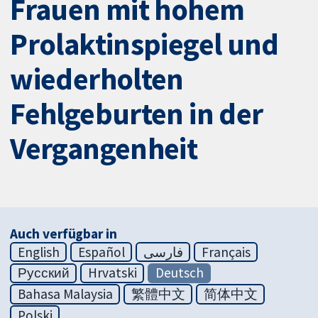
Frauen mit hohem
Prolaktinspiegel und
wiederholten
Fehlgeburten in der
Vergangenheit
Auch verfügbar in
English
Español
فارسی
Français
Русский
Hrvatski
Deutsch
Bahasa Malaysia
繁體中文
简体中文
Polski