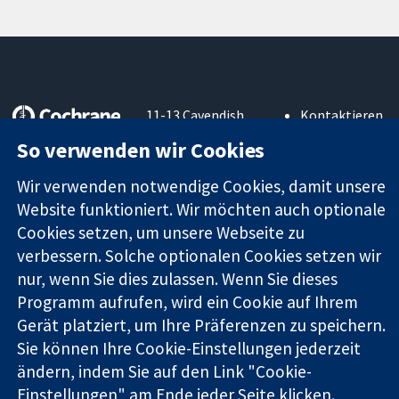
11-13 Cavendish
Kontaktieren
Square
Sie uns
So verwenden wir Cookies
Zuverlässige
London
Neuigkeiten
Evidenz
W1G0AN
Pressestelle
Wir verwenden notwendige Cookies, damit unsere
Informierte
Vereinigtes
Über uns
Website funktioniert. Wir möchten auch optionale
Entscheidungen
Königreich
Stellenangebot
Bessere
Cookies setzen, um unsere Webseite zu
Cochrane
Gesundheit
Library
verbessern. Solche optionalen Cookies setzen wir
nur, wenn Sie dies zulassen. Wenn Sie dieses
Programm aufrufen, wird ein Cookie auf Ihrem
Die Cochrane Collaboration ist eine gemeinützige Organisation
Gerät platziert, um Ihre Präferenzen zu speichern.
(Nr. 1045921) und in England und in Wales als eine Gesellschaft
Sie können Ihre Cookie-Einstellungen jederzeit
mit beschränkter Haftung (Nr. 03044323) registriert.
ändern, indem Sie auf den Link "Cookie-
Umsatzsteuer-Identifikationsnummer GB 718 2127 49.
Einstellungen" am Ende jeder Seite klicken.