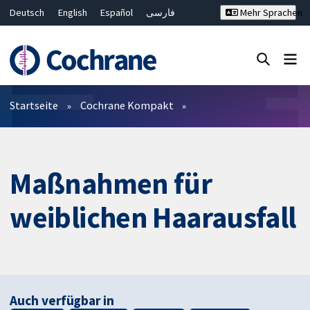
Deutsch
English
Español
فارسی
Mehr Sprachen
Français
Русский
Hrvatski
Bahasa Malaysia
ไทย
繁體中文
简体中文
Close search ✖
Filter
Startseite
Cochrane Kompakt
Maßnahmen für
weiblichen Haarausfall
Auch verfügbar in