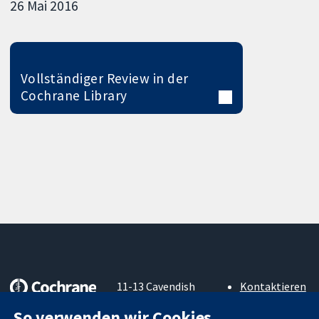
26 Mai 2016
Vollständiger Review in der
Cochrane Library
11-13 Cavendish
Kontaktieren
Square
Sie uns
So verwenden wir Cookies
Zuverlässige
London
Neuigkeiten