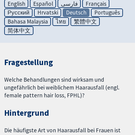
English
Español
فارسی
Français
Русский
Hrvatski
Deutsch
Português
Bahasa Malaysia
ไทย
繁體中文
简体中文
Fragestellung
Welche Behandlungen sind wirksam und
ungefährlich bei weiblichem Haarausfall (engl.
female pattern hair loss, FPHL)?
Hintergrund
Die häufigste Art von Haarausfall bei Frauen ist