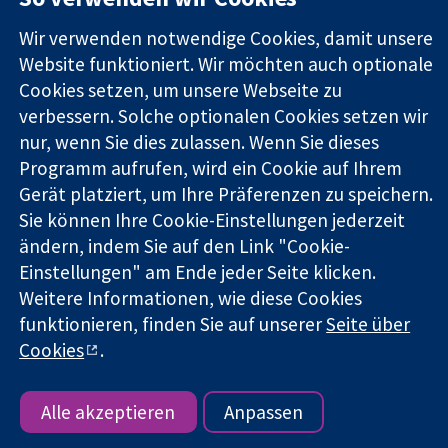
Evidenz
W1G0AN
Pressestelle
Wir verwenden notwendige Cookies, damit unsere
Informierte
Vereinigtes
Über uns
Entscheidungen
Website funktioniert. Wir möchten auch optionale
Königreich
Stellenangebot
Bessere
Cochrane
Cookies setzen, um unsere Webseite zu
Gesundheit
Library
verbessern. Solche optionalen Cookies setzen wir
nur, wenn Sie dies zulassen. Wenn Sie dieses
Programm aufrufen, wird ein Cookie auf Ihrem
Die Cochrane Collaboration ist eine gemeinützige Organisation
Gerät platziert, um Ihre Präferenzen zu speichern.
(Nr. 1045921) und in England und in Wales als eine Gesellschaft
Sie können Ihre Cookie-Einstellungen jederzeit
mit beschränkter Haftung (Nr. 03044323) registriert.
ändern, indem Sie auf den Link "Cookie-
Umsatzsteuer-Identifikationsnummer GB 718 2127 49.
Einstellungen" am Ende jeder Seite klicken.
Copyright © 2026 The Cochrane Collaboration
Weitere Informationen, wie diese Cookies
Bedingungen für die Webseite
|
Haftungsausschluss
|
funktionieren, finden Sie auf unserer
Seite über
Datenschutz
|
Cookie-Richtlinien
|
Cookie-Einstellungen
Cookies
.
Alle akzeptieren
Anpassen