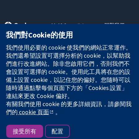
11-13 Cavendish
聯繫我們
Square
新聞
我們對Cookie的使用
可信任實證
London
新聞部
知情決定
W1G 0AN
關於我們
我們使用必要的 cookie 使我們的網站正常運作。
更完善的健康照
United Kingdom
工作機會
我們還希望設置可選擇分析的 cookie，以幫助我
護
Cochrane
們進行改進網站。除非您啟用它們，否則我們不
Library
會設置可選擇的 cookie。使用此工具將在您的設
備上設置 cookie，以記住您的偏好。您隨時可以
隨時通過點擊每個頁面下方的「Cookies 設置」
The Cochrane Collaboration is a charity (no. 1045921) and a
連結來更改 Cookie 偏好。
company limited by guarantee (no. 03044323) registered in
England & Wales. VAT registration number GB 718 2127 49.
有關我們使用 cookie 的更多詳細資訊，請參閱我
們的
cookie 頁面
。
版權所有 © 2026 The Cochrane Collaboration
網站條款與條件
|
免責聲明
|
隱私權
|
Cookie 政策
|
Cookie 設定
接受所有
配置