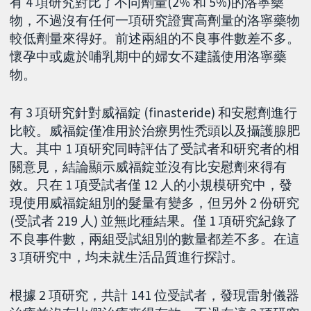
有 4 項研究對比了不同劑量(2% 和 5%)的洛寧藥
物，不過沒有任何一項研究證實高劑量的洛寧藥物
較低劑量來得好。前述兩組的不良事件數差不多。
懷孕中或處於哺乳期中的婦女不建議使用洛寧藥
物。
有 3 項研究針對威福錠 (finasteride) 和安慰劑進行
比較。威福錠僅准用於治療男性禿頭以及攝護腺肥
大。其中 1 項研究同時評估了受試者和研究者的相
關意見，結論顯示威福錠並沒有比安慰劑來得有
效。只在 1 項受試者僅 12 人的小規模研究中，發
現使用威福錠組別的髮量有變多，但另外 2 份研究
(受試者 219 人) 並無此種結果。僅 1 項研究紀錄了
不良事件數，兩組受試組別的數量都差不多。在這
3 項研究中，均未就生活品質進行探討。
根據 2 項研究，共計 141 位受試者，發現雷射儀器