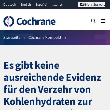
Deutsch
English
Español
فارسی
Mehr Sprachen
Français
Русский
Hrvatski
Bahasa Malaysia
ไทย
繁體中文
简体中文
Close search ✖
Filter
Startseite
Cochrane Kompakt
Es gibt keine
ausreichende Evidenz
für den Verzehr von
Kohlenhydraten zur