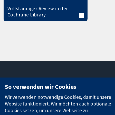
Vollständiger Review in der
Cochrane Library
11-13 Cavendish
Kontaktieren
So verwenden wir Cookies
Square
Sie uns
Zuverlässige
London
Neuigkeiten
Wir verwenden notwendige Cookies, damit unsere
Evidenz
W1G0AN
Pressestelle
Website funktioniert. Wir möchten auch optionale
Informierte
Vereinigtes
Über uns
Cookies setzen, um unsere Webseite zu
Entscheidungen
Königreich
Stellenangebot