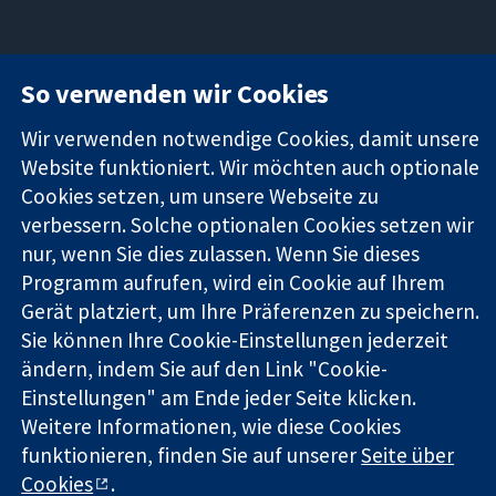
So verwenden wir Cookies
11-13 Cavendish
Kontaktieren
Square
Sie uns
Zuverlässige
Wir verwenden notwendige Cookies, damit unsere
London
Neuigkeiten
Evidenz
W1G0AN
Pressestelle
Website funktioniert. Wir möchten auch optionale
Informierte
Vereinigtes
Über uns
Cookies setzen, um unsere Webseite zu
Entscheidungen
Königreich
Stellenangebot
verbessern. Solche optionalen Cookies setzen wir
Bessere
Cochrane
nur, wenn Sie dies zulassen. Wenn Sie dieses
Gesundheit
Library
Programm aufrufen, wird ein Cookie auf Ihrem
Gerät platziert, um Ihre Präferenzen zu speichern.
Sie können Ihre Cookie-Einstellungen jederzeit
Die Cochrane Collaboration ist eine gemeinützige Organisation
ändern, indem Sie auf den Link "Cookie-
(Nr. 1045921) und in England und in Wales als eine Gesellschaft
mit beschränkter Haftung (Nr. 03044323) registriert.
Einstellungen" am Ende jeder Seite klicken.
Umsatzsteuer-Identifikationsnummer GB 718 2127 49.
Weitere Informationen, wie diese Cookies
funktionieren, finden Sie auf unserer
Seite über
Copyright © 2026 The Cochrane Collaboration
Cookies
.
Bedingungen für die Webseite
|
Haftungsausschluss
|