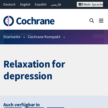
Deutsch
English
Español
فارسی
Mehr Sprachen
Français
Русский
Hrvatski
Bahasa Malaysia
ไทย
繁體中文
简体中文
Close search ✖
Filter
Startseite
Cochrane Kompakt
Relaxation for
depression
Auch verfügbar in