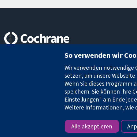
Zuverlässige Evidenz
So verwenden wir Coo
Informierte Entscheidungen
Bessere Gesundheit
Wir verwenden notwendige Co
setzen, um unsere Webseite z
Wenn Sie dieses Programm au
speichern. Sie können Ihre C
Die Cochrane Collaboration ist eine gemeinützige Organisation (N
Identifikationsnummer GB 718 2127 49.
Einstellungen" am Ende jeder
Weitere Informationen, wie d
Copyright © 2026 The Cochrane Collaboration
Alle akzeptieren
Anp