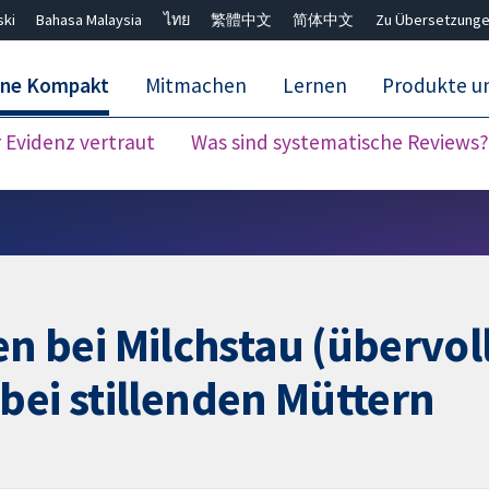
ski
Bahasa Malaysia
ไทย
繁體中文
简体中文
Zu Übersetzunge
ane Kompakt
Mitmachen
Lernen
Produkte u
Evidenz vertraut
Was sind systematische Reviews?
Close search ✖
bei Milchstau (übervoll
bei stillenden Müttern