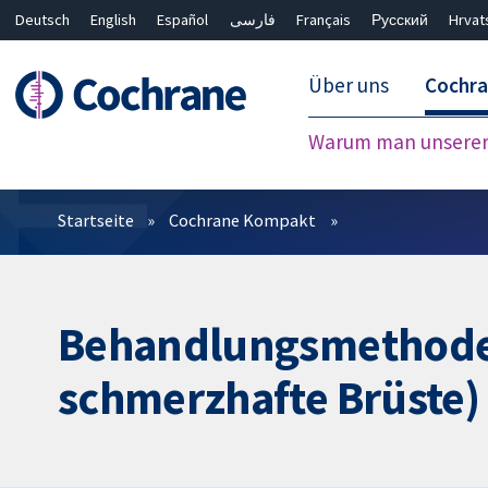
Deutsch
English
Español
فارسی
Français
Русский
Hrvat
Über uns
Cochr
Warum man unserer 
Filter
Startseite
Cochrane Kompakt
Behandlungsmethoden 
schmerzhafte Brüste) 