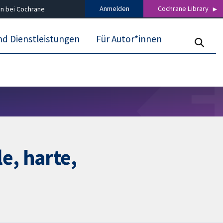
Anmelden
Cochrane Library
n bei Cochrane
nd Dienstleistungen
Für Autor*innen
e, harte,