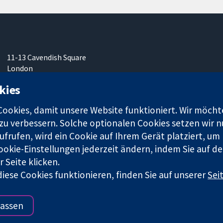
11-13 Cavendish Square
London
W1G0AN
kies
Vereinigtes Königreich
okies, damit unsere Website funktioniert. Wir möcht
u verbessern. Solche optionalen Cookies setzen wir nu
frufen, wird ein Cookie auf Ihrem Gerät platziert, um
ookie-Einstellungen jederzeit ändern, indem Sie auf de
r. 1045921) und in England und in Wales als eine Gesellschaft mit
 Seite klicken.
iese Cookies funktionieren, finden Sie auf unserer
Sei
Bedingungen für die Webseite
|
Haftungsauss
assen