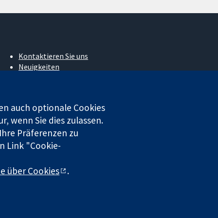
Kontaktieren Sie uns
Neuigkeiten
Pressestelle
Über uns
Stellenangebote
en auch optionale Cookies
Cochrane Library
r, wenn Sie dies zulassen.
 Ihre Präferenzen zu
n Link "Cookie-
 beschränkter Haftung (Nr. 03044323) registriert. Umsatzsteuer-
te über Cookies
.
chluss
|
Datenschutz
|
Cookie-Richtlinien
|
Cookie-Einstellungen