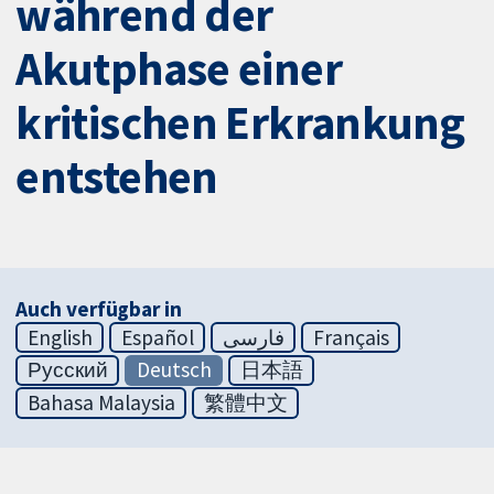
während der
Akutphase einer
kritischen Erkrankung
entstehen
Auch verfügbar in
English
Español
فارسی
Français
Русский
Deutsch
日本語
Bahasa Malaysia
繁體中文