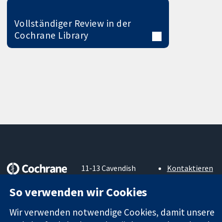
Vollständiger Review in der
Cochrane Library
11-13 Cavendish
Kontaktieren
Square
Sie uns
Zuverlässige
So verwenden wir Cookies
London
Neuigkeiten
Evidenz
W1G0AN
Pressestelle
Informierte
Wir verwenden notwendige Cookies, damit unsere
Vereinigtes
Über uns
Entscheidungen