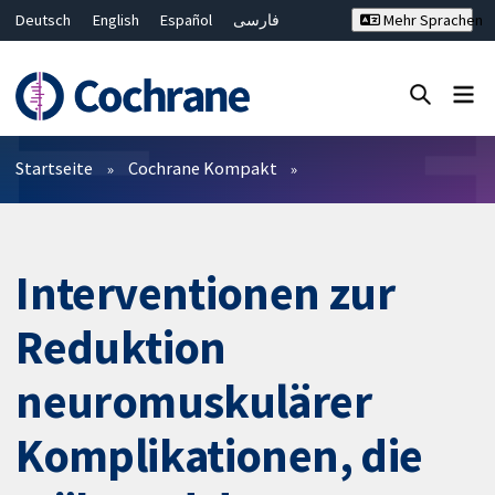
Deutsch
English
Español
فارسی
Mehr Sprachen
Français
Русский
Hrvatski
Bahasa Malaysia
ไทย
繁體中文
简体中文
Close search ✖
Filter
Startseite
Cochrane Kompakt
Interventionen zur
Reduktion
neuromuskulärer
Komplikationen, die