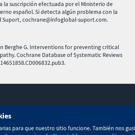
 la suscripción efectuada por el Ministerio de
bierno español. Si detecta algún problema con la
al Suport, cochrane@infoglobal-suport.com.
 Berghe G. Interventions for preventing critical
yopathy. Cochrane Database of Systematic Reviews
02/14651858.CD006832.pub3.
11-13 Cavendish Square
kies
Londres
W1G 0AN
arias para que nuestro sitio funcione. También nos gus
Reino Unido