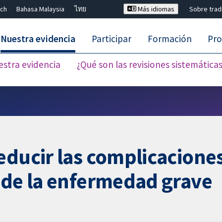
ch
Bahasa Malaysia
ไทย
Más idiomas
Sobre tra
Nuestra evidencia
Participar
Formación
Pro
estra evidencia
¿Qué son las revisiones sistemática
Cerrar búsqueda ✖
reducir las complicacion
 de la enfermedad grave