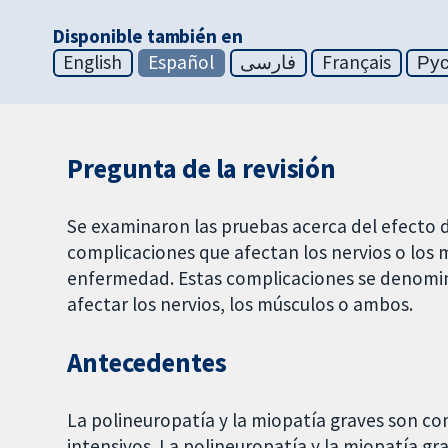
Disponible también en
English
Español
فارسی
Français
Ру
Pregunta de la revisión
Se examinaron las pruebas acerca del efecto d
complicaciones que afectan los nervios o los 
enfermedad. Estas complicaciones se denomin
afectar los nervios, los músculos o ambos.
Antecedentes
La polineuropatía y la miopatía graves son co
intensivos. La polineuropatía y la miopatía gr