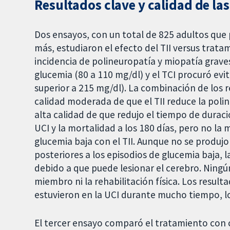
Resultados clave y calidad de la
Dos ensayos, con un total de 825 adultos qu
más, estudiaron el efecto del TII versus trata
incidencia de polineuropatía y miopatía graves
glucemia (80 a 110 mg/dl) y el TCI procuró evi
superior a 215 mg/dl). La combinación de los
calidad moderada de que el TII reduce la poli
alta calidad de que redujo el tiempo de duració
UCI y la mortalidad a los 180 días, pero no la
glucemia baja con el TII. Aunque no se produj
posteriores a los episodios de glucemia baja, 
debido a que puede lesionar el cerebro. Ningú
miembro ni la rehabilitación física. Los resul
estuvieron en la UCI durante mucho tiempo, lo
El tercer ensayo comparó el tratamiento con 