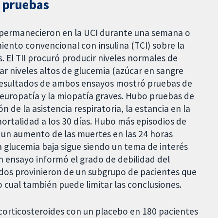
s pruebas
e permanecieron en la UCI durante una semana o
miento convencional con insulina (TCI) sobre la
. El TII procuró producir niveles normales de
tar niveles altos de glucemia (azúcar en sangre
 resultados de ambos ensayos mostró pruebas de
neuropatía y la miopatía graves. Hubo pruebas de
n de la asistencia respiratoria, la estancia en la
 mortalidad a los 30 días. Hubo más episodios de
o un aumento de las muertes en las 24 horas
la glucemia baja sigue siendo un tema de interés
n ensayo informó el grado de debilidad del
tados provinieron de un subgrupo de pacientes que
 cual también puede limitar las conclusiones.
corticosteroides con un placebo en 180 pacientes