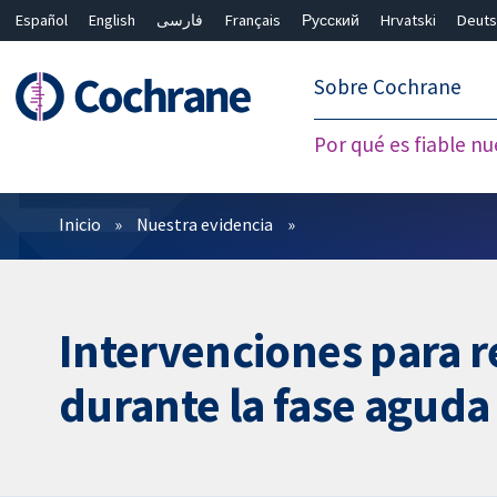
Español
English
فارسی
Français
Русский
Hrvatski
Deuts
繁體中文
简体中文
Sobre Cochrane
Por qué es fiable nu
Filtros
Inicio
Nuestra evidencia
Intervenciones para 
durante la fase aguda