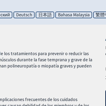
сский
Deutsch
日本語
Bahasa Malaysia
繁體
e los tratamientos para prevenir o reducir las
músculos durante la fase temprana y grave de la
an polineuropatía o miopatía graves y pueden
mplicaciones frecuentes de los cuidados
aves causan debilidad de los miembros y de los