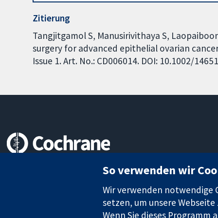
Zitierung
Tangjitgamol S, Manusirivithaya S, Laopaiboon
surgery for advanced epithelial ovarian canc
Issue 1. Art. No.: CD006014. DOI: 10.1002/146
Zuverlässige Evidenz
So verwenden wir Coo
Informierte Entscheidungen
Bessere Gesundheit
Wir verwenden notwendige Co
setzen, um unsere Webseite z
Wenn Sie dieses Programm au