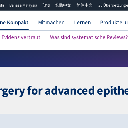
ski
Bahasa Malaysia
ไทย
繁體中文
简体中文
Zu Übersetzunge
ane Kompakt
Mitmachen
Lernen
Produkte u
Evidenz vertraut
Was sind systematische Reviews?
Close search ✖
rgery for advanced epithe