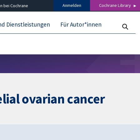
Anmelden
Cochrane Library
n bei Cochrane
nd Dienstleistungen
Für Autor*innen
lial ovarian cancer