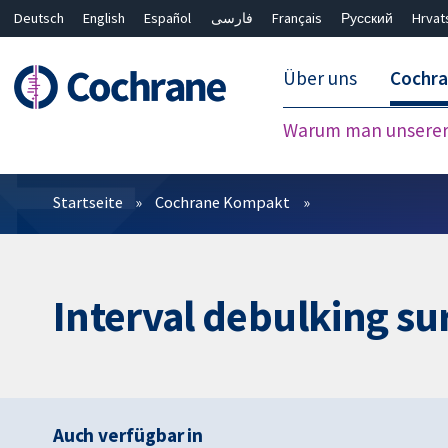
Deutsch
English
Español
فارسی
Français
Русский
Hrvat
Über uns
Cochr
Warum man unserer 
Filter
Startseite
Cochrane Kompakt
Interval debulking su
Auch verfügbar in