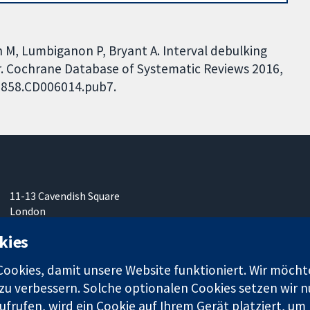
 M, Lumbiganon P, Bryant A. Interval debulking
er. Cochrane Database of Systematic Reviews 2016,
51858.CD006014.pub7.
11-13 Cavendish Square
London
W1G0AN
kies
Vereinigtes Königreich
okies, damit unsere Website funktioniert. Wir möcht
u verbessern. Solche optionalen Cookies setzen wir nu
frufen, wird ein Cookie auf Ihrem Gerät platziert, um