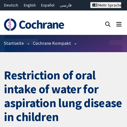
Deutsch
English
Español
فارسی
Mehr Sprachen
Français
Русский
Hrvatski
Bahasa Malaysia
ไทย
繁體中文
简体中文
Close search ✖
Filter
Startseite
Cochrane Kompakt
Restriction of oral
intake of water for
aspiration lung disease
in children