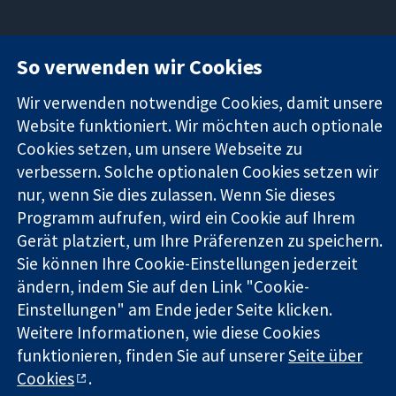
So verwenden wir Cookies
11-13 Cavendish
Kontaktieren
Square
Sie uns
Zuverlässige
Wir verwenden notwendige Cookies, damit unsere
London
Neuigkeiten
Evidenz
W1G0AN
Pressestelle
Website funktioniert. Wir möchten auch optionale
Informierte
Vereinigtes
Über uns
Cookies setzen, um unsere Webseite zu
Entscheidungen
Königreich
Stellenangebot
verbessern. Solche optionalen Cookies setzen wir
Bessere
Cochrane
nur, wenn Sie dies zulassen. Wenn Sie dieses
Gesundheit
Library
Programm aufrufen, wird ein Cookie auf Ihrem
Gerät platziert, um Ihre Präferenzen zu speichern.
Sie können Ihre Cookie-Einstellungen jederzeit
Die Cochrane Collaboration ist eine gemeinützige Organisation
ändern, indem Sie auf den Link "Cookie-
(Nr. 1045921) und in England und in Wales als eine Gesellschaft
mit beschränkter Haftung (Nr. 03044323) registriert.
Einstellungen" am Ende jeder Seite klicken.
Umsatzsteuer-Identifikationsnummer GB 718 2127 49.
Weitere Informationen, wie diese Cookies
funktionieren, finden Sie auf unserer
Seite über
Copyright © 2026 The Cochrane Collaboration
Cookies
.
Bedingungen für die Webseite
|
Haftungsausschluss
|