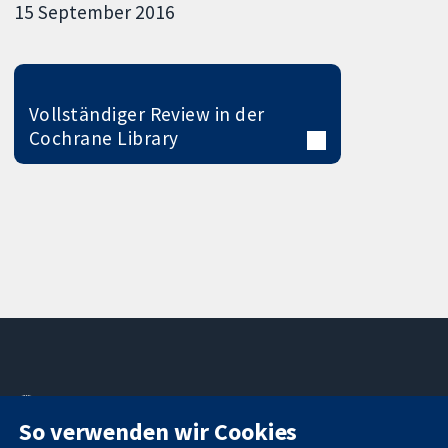
15 September 2016
Vollständiger Review in der
Cochrane Library
11-13 Cavendish
Kontaktieren
So verwenden wir Cookies
Square
Sie uns
Zuverlässige