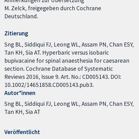
Anmerkungen zur Übersetzung
M. Zelck, freigegeben durch Cochrane
Deutschland.
Zitierung
Sng BL, Siddiqui FJ, Leong WL, Assam PN, Chan ESY,
Tan KH, Sia AT. Hyperbaric versus isobaric
bupivacaine for spinal anaesthesia for caesarean
section. Cochrane Database of Systematic
Reviews 2016, Issue 9. Art. No.: CD005143. DOI:
10.1002/14651858.CD005143.pub3.
Autor*innen
Sng BL
Siddiqui FJ
Leong WL
Assam PN
Chan ESY
Tan KH
Sia AT
Veröffentlicht