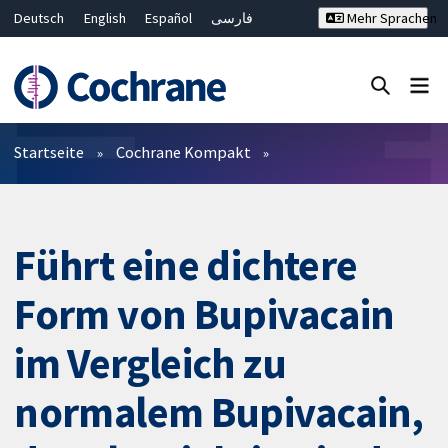
Deutsch
English
Español
فارسی
Mehr Sprachen
Français
Русский
Hrvatski
Bahasa Malaysia
ไทย
繁體中文
简体中文
Close search ✖
Filter
Startseite
Cochrane Kompakt
Führt eine dichtere
Form von Bupivacain
im Vergleich zu
normalem Bupivacain,