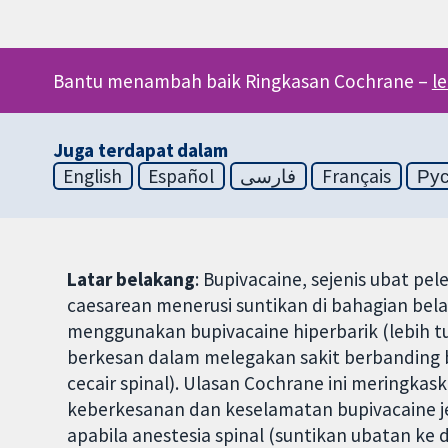
Bantu menambah baik Ringkasan Cochrane –
l
Juga terdapat dalam
English
Español
فارسی
Français
Ру
Latar belakang
: Bupivacaine, sejenis ubat p
caesarean menerusi suntikan di bahagian bel
menggunakan bupivacaine hiperbarik (lebih tu
berkesan dalam melegakan sakit berbanding 
cecair spinal). Ulasan Cochrane ini meringkask
keberkesanan dan keselamatan bupivacaine jen
apabila anestesia spinal (suntikan ubatan k