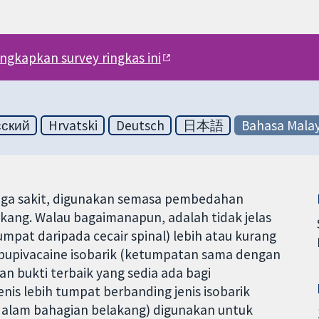
engkapkan survey ringkas ini
сский
Hrvatski
Deutsch
日本語
Bahasa Malay
elega sakit, digunakan semasa pembedahan
akang. Walau bagaimanapun, adalah tidak jelas
mpat daripada cecair spinal) lebih atau kurang
bupivacaine isobarik (ketumpatan sama dengan
an bukti terbaik yang sedia ada bagi
is lebih tumpat berbanding jenis isobarik
e dalam bahagian belakang) digunakan untuk