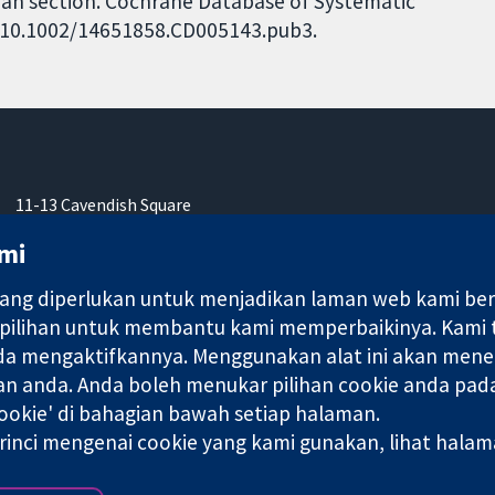
rean section. Cochrane Database of Systematic
I: 10.1002/14651858.CD005143.pub3.
11-13 Cavendish Square
London
mi
W1G 0AN
United Kingdom
ng diperlukan untuk menjadikan laman web kami berfu
 pilihan untuk membantu kami memperbaikinya. Kami
nda mengaktifkannya. Menggunakan alat ini akan mene
an anda. Anda boleh menukar pilihan cookie anda pada
ebuah syarikat terhad oleh jaminan (no. 03044323) yang berdaftar
okie' di bahagian bawah setiap halaman.
rinci mengenai cookie yang kami gunakan, lihat hala
Terma & Syarat L