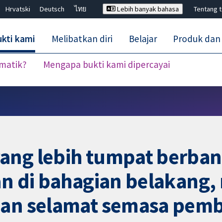
Hrvatski
Deutsch
ไทย
Lebih banyak bahasa
Tentang 
kti kami
Melibatkan diri
Belajar
Produk dan
ematik?
Mengapa bukti kami dipercayai
Tutup carian ✖
ang lebih tumpat berban
an di bahagian belakang,
 dan selamat semasa pem