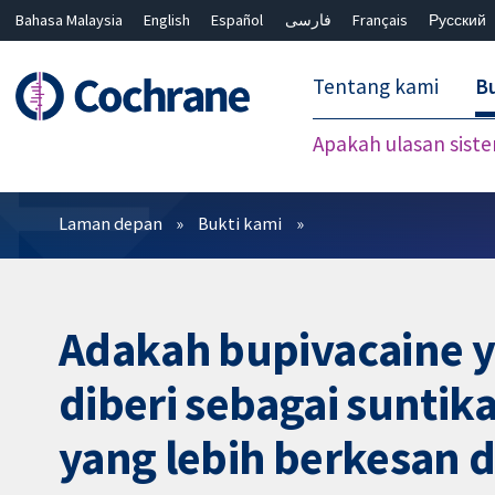
Bahasa Malaysia
English
Español
فارسی
Français
Русский
繁體中文
简体中文
Tentang kami
Bu
Apakah ulasan sist
Penapis
Laman depan
Bukti kami
Adakah bupivacaine y
diberi sebagai suntik
yang lebih berkesan