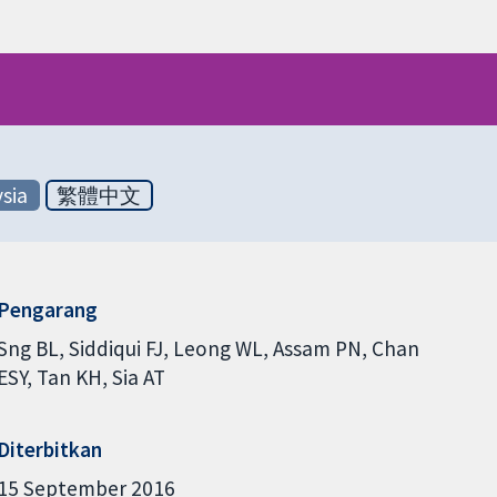
sia
繁體中文
Pengarang
Sng BL
Siddiqui FJ
Leong WL
Assam PN
Chan
ESY
Tan KH
Sia AT
Diterbitkan
15 September 2016