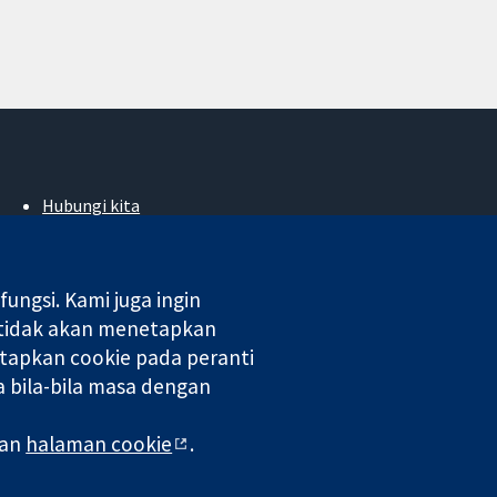
Hubungi kita
Berita
Pejabat akhbar
Perihal Kami
ngsi. Kami juga ingin
Pekerjaan
 tidak akan menetapkan
Cochrane Library
tapkan cookie pada peranti
 bila-bila masa dengan
 di England & Wales. Nombor pendaftaran VAT GB 718 2127 49.
man
halaman cookie
.
aman Web
|
Penafian
|
Kerahsiaan
|
Dasar cookie
|
Tetapan cookie