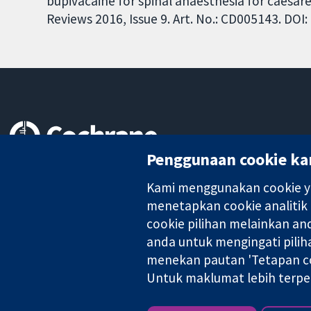
bupivacaine for spinal anaesthesia for caesa
Reviews 2016, Issue 9. Art. No.: CD005143. DO
Penggunaan cookie ka
Bukti yang dipercayai.
keputusan termaklum
Kami menggunakan cookie ya
Kesihatan yang lebih baik
menetapkan cookie analitik
cookie pilihan melainkan a
anda untuk mengingati pilih
Kolaborasi Cochrane ialah sebuah badan amal (no. 1045921) dan s
menekan pautan 'Tetapan co
Untuk maklumat lebih terpe
Hak Cipta © 2026 Kolabrasi Cochrane