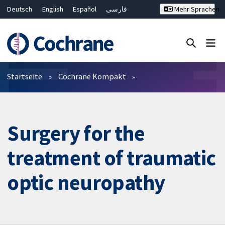
Deutsch
English
Español
فارسی
Mehr Sprachen
Français
Русский
Hrvatski
Bahasa Malaysia
ไทย
繁體中文
简体中文
Close search ✖
Filter
Startseite
Cochrane Kompakt
Surgery for the
treatment of traumatic
optic neuropathy