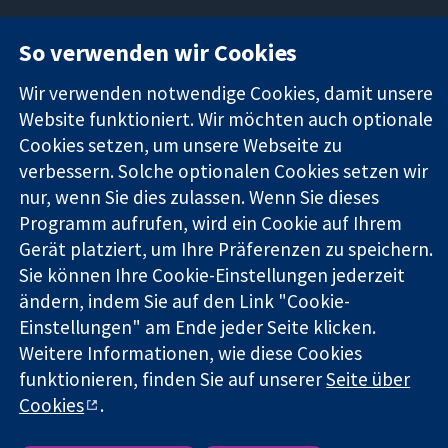
So verwenden wir Cookies
11-13 Cavendish
Kontaktieren
Square
Sie uns
Zuverlässige
Wir verwenden notwendige Cookies, damit unsere
London
Neuigkeiten
Evidenz
W1G0AN
Pressestelle
Website funktioniert. Wir möchten auch optionale
Informierte
Vereinigtes
Über uns
Cookies setzen, um unsere Webseite zu
Entscheidungen
Königreich
Stellenangebot
verbessern. Solche optionalen Cookies setzen wir
Bessere
Cochrane
nur, wenn Sie dies zulassen. Wenn Sie dieses
Gesundheit
Library
Programm aufrufen, wird ein Cookie auf Ihrem
Gerät platziert, um Ihre Präferenzen zu speichern.
Sie können Ihre Cookie-Einstellungen jederzeit
Die Cochrane Collaboration ist eine gemeinützige Organisation
ändern, indem Sie auf den Link "Cookie-
(Nr. 1045921) und in England und in Wales als eine Gesellschaft
mit beschränkter Haftung (Nr. 03044323) registriert.
Einstellungen" am Ende jeder Seite klicken.
Umsatzsteuer-Identifikationsnummer GB 718 2127 49.
Weitere Informationen, wie diese Cookies
funktionieren, finden Sie auf unserer
Seite über
Copyright © 2026 The Cochrane Collaboration
Cookies
.
Bedingungen für die Webseite
|
Haftungsausschluss
|
Datenschutz
|
Cookie-Richtlinien
|
Cookie-Einstellungen