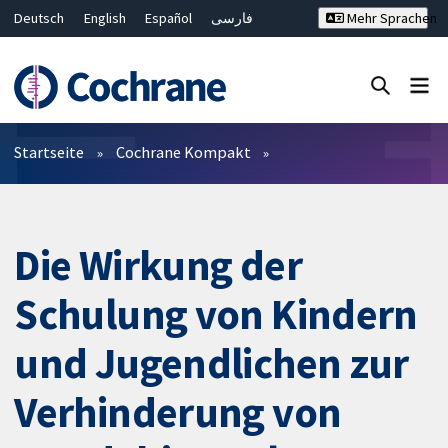
Deutsch
English
Español
فارسی
Mehr Sprachen
Français
Русский
Hrvatski
Bahasa Malaysia
ไทย
繁體中文
简体中文
Close search ✖
Filter
Startseite
Cochrane Kompakt
Die Wirkung der
Schulung von Kindern
und Jugendlichen zur
Verhinderung von