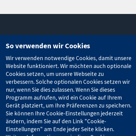
11-13 Cavendish
Kontaktieren
So verwenden wir Cookies
Square
Sie uns
Zuverlässige
London
Neuigkeiten
Wir verwenden notwendige Cookies, damit unsere
Evidenz
W1G0AN
Pressestelle
Website funktioniert. Wir möchten auch optionale
Informierte
Vereinigtes
Über uns
Cookies setzen, um unsere Webseite zu
Entscheidungen
Königreich
Stellenangebot
Bessere
Cochrane
verbessern. Solche optionalen Cookies setzen wir
Gesundheit
Library
nur, wenn Sie dies zulassen. Wenn Sie dieses
Programm aufrufen, wird ein Cookie auf Ihrem
Gerät platziert, um Ihre Präferenzen zu speichern.
Die Cochrane Collaboration ist eine gemeinützige Organisation
Sie können Ihre Cookie-Einstellungen jederzeit
(Nr. 1045921) und in England und in Wales als eine Gesellschaft
ändern, indem Sie auf den Link "Cookie-
mit beschränkter Haftung (Nr. 03044323) registriert.
Einstellungen" am Ende jeder Seite klicken.
Umsatzsteuer-Identifikationsnummer GB 718 2127 49.