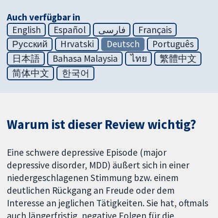
Auch verfügbar in
English
Español
فارسی
Français
Русский
Hrvatski
Deutsch
Português
日本語
Bahasa Malaysia
ไทย
繁體中文
简体中文
한국어
Warum ist dieser Review wichtig?
Eine schwere depressive Episode (major
depressive disorder, MDD) äußert sich in einer
niedergeschlagenen Stimmung bzw. einem
deutlichen Rückgang an Freude oder dem
Interesse an jeglichen Tätigkeiten. Sie hat, oftmals
auch längerfristig, negative Folgen für die