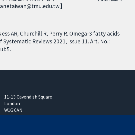
netaiwan@tmu.edu.tw】
ess AR, Churchill R, Perry R. Omega-3 fatty acids
 Systematic Reviews 2021, Issue 11. Art. No.:
ub5.
11-13 Cavendish Square
London
W1G 0AN
United Kingdom