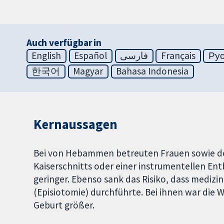
Auch verfügbar in
English
Español
فارسی
Français
Ру
한국어
Magyar
Bahasa Indonesia
Kernaussagen
Bei von Hebammen betreuten Frauen sowie der
Kaiserschnitts oder einer instrumentellen En
geringer. Ebenso sank das Risiko, dass mediz
(Episiotomie) durchführte. Bei ihnen war die 
Geburt größer.