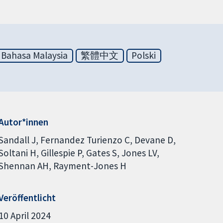
Bahasa Malaysia
繁體中文
Polski
Autor*innen
Sandall J
Fernandez Turienzo C
Devane D
Soltani H
Gillespie P
Gates S
Jones LV
Shennan AH
Rayment-Jones H
Veröffentlicht
10 April 2024