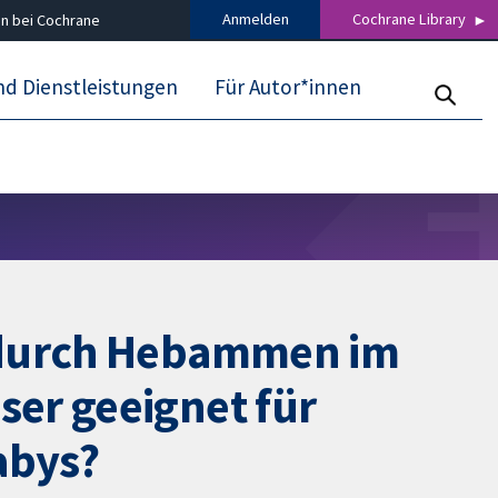
Anmelden
Cochrane Library
n bei Cochrane
nd Dienstleistungen
Für Autor*innen
g durch Hebammen im
er geeignet für
abys?