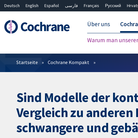
Deutsch
English
Español
فارسی
Français
Русский
Hrvat
Über uns
Cochr
Warum man unserer 
Filter
Startseite
Cochrane Kompakt
Sind Modelle der kon
Vergleich zu anderen
schwangere und gebä