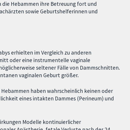
n die Hebammen ihre Betreuung fort und
Fachärzten sowie Geburtshelferinnen und
ys erhielten im Vergleich zu anderen
itt oder eine instrumentelle vaginale
möglicherweise seltener Fälle von Dammschnitten.
pontanen vaginalen Geburt größer.
ch Hebammen haben wahrscheinlich keinen oder
inlichkeit eines intakten Dammes (Perineum) und
irkungen Modelle kontinuierlicher
ler Anästhesie, fetale Verluste nach der 24.