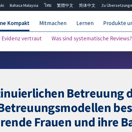
ski
Bahasa Malaysia
ไทย
繁體中文
简体中文
Zu Übersetzunge
ane Kompakt
Mitmachen
Lernen
Produkte u
Evidenz vertraut
Was sind systematische Reviews?
Close search ✖
tinuierlichen Betreuun
 Betreuungsmodellen bess
rende Frauen und ihre B