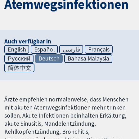
Atemwegsinfektionen
Auch verfügbar in
English
Español
فارسی
Français
Русский
Deutsch
Bahasa Malaysia
简体中文
Ärzte empfehlen normalerweise, dass Menschen
mit akuten Atemwegsinfektionen mehr trinken
sollen. Akute Infektionen beinhalten Erkältung,
akute Sinusitis, Mandelentzündung,
Kehlkopfentzündung, Bronchitis,