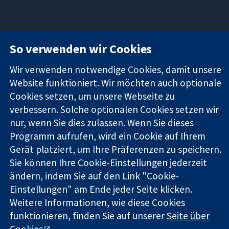
11-13 Cavendish
Kontaktieren
So verwenden wir Cookies
Square
Sie uns
Zuverlässige
London
Neuigkeiten
Wir verwenden notwendige Cookies, damit unsere
Evidenz
W1G0AN
Pressestelle
Website funktioniert. Wir möchten auch optionale
Informierte
Vereinigtes
Über uns
Cookies setzen, um unsere Webseite zu
Entscheidungen
Königreich
Stellenangebot
verbessern. Solche optionalen Cookies setzen wir
Bessere
Cochrane
Gesundheit
nur, wenn Sie dies zulassen. Wenn Sie dieses
Library
Programm aufrufen, wird ein Cookie auf Ihrem
Gerät platziert, um Ihre Präferenzen zu speichern.
Sie können Ihre Cookie-Einstellungen jederzeit
Die Cochrane Collaboration ist eine gemeinützige Organisation
(Nr. 1045921) und in England und in Wales als eine Gesellschaft
ändern, indem Sie auf den Link "Cookie-
mit beschränkter Haftung (Nr. 03044323) registriert.
Einstellungen" am Ende jeder Seite klicken.
Umsatzsteuer-Identifikationsnummer GB 718 2127 49.
Weitere Informationen, wie diese Cookies
funktionieren, finden Sie auf unserer
Seite über
Copyright © 2026 The Cochrane Collaboration
Cookies
.
Bedingungen für die Webseite
|
Haftungsausschluss
|