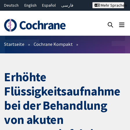
Deutsch
English
Español
فارسی
Mehr Sprachen
Français
Русский
Hrvatski
Bahasa Malaysia
ไทย
繁體中文
简体中文
Close search ✖
Filter
Startseite
Cochrane Kompakt
Erhöhte
Flüssigkeitsaufnahme
bei der Behandlung
von akuten