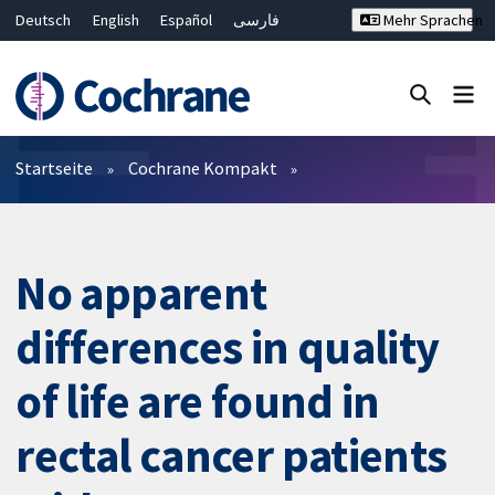
Deutsch
English
Español
فارسی
Mehr Sprachen
Français
Русский
Hrvatski
Bahasa Malaysia
ไทย
繁體中文
简体中文
Close search ✖
Filter
Startseite
Cochrane Kompakt
No apparent
differences in quality
of life are found in
rectal cancer patients