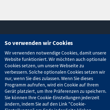
So verwenden wir Cookies
11-13 Cavendish
Kontaktieren
Square
Sie uns
Zuverlässige
Wir verwenden notwendige Cookies, damit unsere
London
Neuigkeiten
Evidenz
W1G0AN
Pressestelle
Website funktioniert. Wir möchten auch optionale
Informierte
Vereinigtes
Über uns
Cookies setzen, um unsere Webseite zu
Entscheidungen
Königreich
Stellenangebot
verbessern. Solche optionalen Cookies setzen wir
Bessere
Cochrane
nur, wenn Sie dies zulassen. Wenn Sie dieses
Gesundheit
Library
Programm aufrufen, wird ein Cookie auf Ihrem
Gerät platziert, um Ihre Präferenzen zu speichern.
Sie können Ihre Cookie-Einstellungen jederzeit
Die Cochrane Collaboration ist eine gemeinützige Organisation
ändern, indem Sie auf den Link "Cookie-
(Nr. 1045921) und in England und in Wales als eine Gesellschaft
mit beschränkter Haftung (Nr. 03044323) registriert.