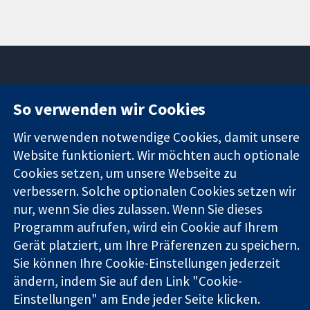
So verwenden wir Cookies
11-13 Cavendish
Kontaktieren
Square
Sie uns
Zuverlässige
Wir verwenden notwendige Cookies, damit unsere
London
Neuigkeiten
Evidenz
W1G0AN
Pressestelle
Website funktioniert. Wir möchten auch optionale
Informierte
Vereinigtes
Über uns
Cookies setzen, um unsere Webseite zu
Entscheidungen
Königreich
Stellenangebot
verbessern. Solche optionalen Cookies setzen wir
Bessere
Cochrane
nur, wenn Sie dies zulassen. Wenn Sie dieses
Gesundheit
Library
Programm aufrufen, wird ein Cookie auf Ihrem
Gerät platziert, um Ihre Präferenzen zu speichern.
Sie können Ihre Cookie-Einstellungen jederzeit
Die Cochrane Collaboration ist eine gemeinützige Organisation
ändern, indem Sie auf den Link "Cookie-
(Nr. 1045921) und in England und in Wales als eine Gesellschaft
mit beschränkter Haftung (Nr. 03044323) registriert.
Einstellungen" am Ende jeder Seite klicken.