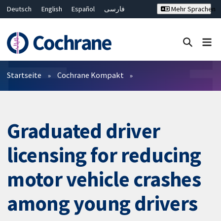
Deutsch
English
Español
فارسی
Mehr Sprachen
Français
Русский
Hrvatski
Bahasa Malaysia
ไทย
繁體中文
简体中文
Close search ✖
Filter
Startseite
Cochrane Kompakt
Graduated driver
licensing for reducing
motor vehicle crashes
among young drivers