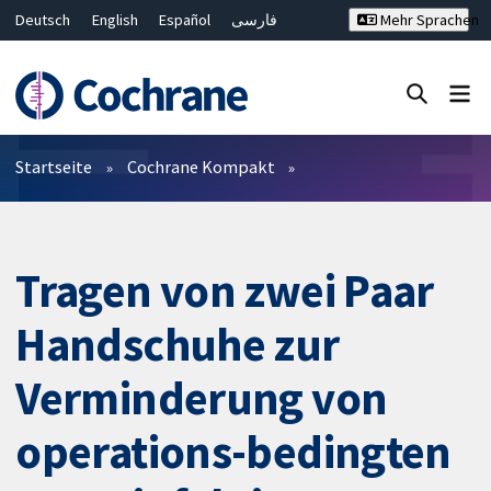
Deutsch
English
Español
فارسی
Mehr Sprachen
Français
Русский
Hrvatski
Bahasa Malaysia
ไทย
繁體中文
简体中文
Close search ✖
Filter
Startseite
Cochrane Kompakt
Tragen von zwei Paar
Handschuhe zur
Verminderung von
operations-bedingten