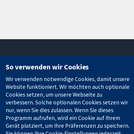
So verwenden wir Cookies
11-13 Cavendish
Kontaktieren
Square
Sie uns
Zuverlässige
Wir verwenden notwendige Cookies, damit unsere
London
Neuigkeiten
Evidenz
W1G0AN
Pressestelle
Website funktioniert. Wir möchten auch optionale
Informierte
Vereinigtes
Über uns
Cookies setzen, um unsere Webseite zu
Entscheidungen
Königreich
Stellenangebot
verbessern. Solche optionalen Cookies setzen wir
Bessere
Cochrane
nur, wenn Sie dies zulassen. Wenn Sie dieses
Gesundheit
Library
Programm aufrufen, wird ein Cookie auf Ihrem
Gerät platziert, um Ihre Präferenzen zu speichern.
Sie können Ihre Cookie-Einstellungen jederzeit