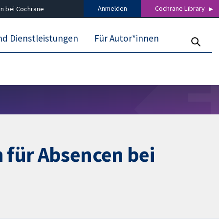
Anmelden
Cochrane Library
n bei Cochrane
nd Dienstleistungen
Für Autor*innen
 für Absencen bei