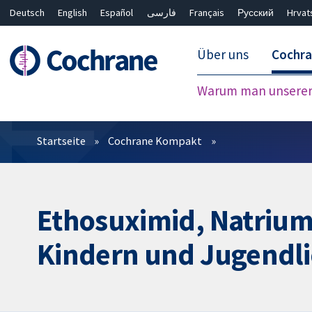
Deutsch
English
Español
فارسی
Français
Русский
Hrvat
Über uns
Cochr
Warum man unserer 
Filter
Startseite
Cochrane Kompakt
Ethosuximid, Natrium
Kindern und Jugendl