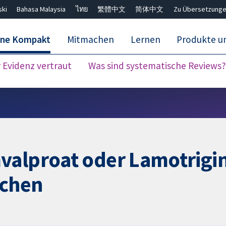
ski
Bahasa Malaysia
ไทย
繁體中文
简体中文
Zu Übersetzunge
ane Kompakt
Mitmachen
Lernen
Produkte u
Evidenz vertraut
Was sind systematische Reviews?
Close search ✖
valproat oder Lamotrigin
ichen