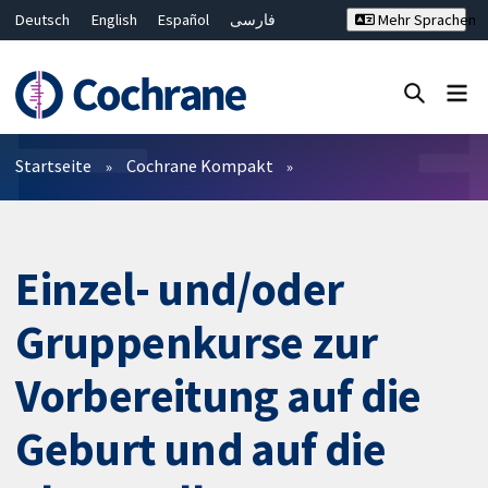
Deutsch
English
Español
فارسی
Mehr Sprachen
Français
Русский
Hrvatski
Bahasa Malaysia
ไทย
繁體中文
简体中文
Close search ✖
Filter
Startseite
Cochrane Kompakt
Einzel- und/oder
Gruppenkurse zur
Vorbereitung auf die
Geburt und auf die