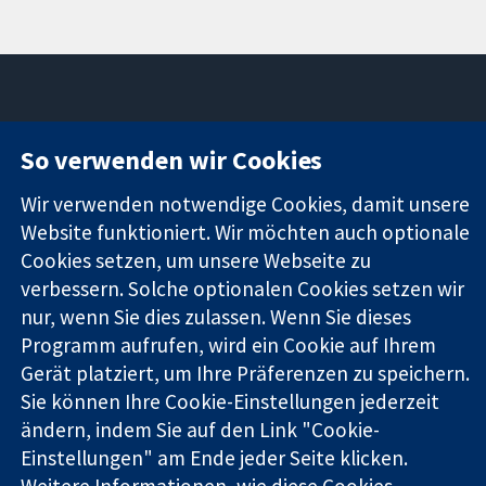
11-13 Cavendish
Kontaktieren
So verwenden wir Cookies
Square
Sie uns
Zuverlässige
London
Neuigkeiten
Wir verwenden notwendige Cookies, damit unsere
Evidenz
W1G0AN
Pressestelle
Website funktioniert. Wir möchten auch optionale
Informierte
Vereinigtes
Über uns
Cookies setzen, um unsere Webseite zu
Entscheidungen
Königreich
Stellenangebot
verbessern. Solche optionalen Cookies setzen wir
Bessere
Cochrane
Gesundheit
nur, wenn Sie dies zulassen. Wenn Sie dieses
Library
Programm aufrufen, wird ein Cookie auf Ihrem
Gerät platziert, um Ihre Präferenzen zu speichern.
Die Cochrane Collaboration ist eine gemeinützige Organisation
Sie können Ihre Cookie-Einstellungen jederzeit
(Nr. 1045921) und in England und in Wales als eine Gesellschaft
ändern, indem Sie auf den Link "Cookie-
mit beschränkter Haftung (Nr. 03044323) registriert.
Einstellungen" am Ende jeder Seite klicken.
Umsatzsteuer-Identifikationsnummer GB 718 2127 49.
Weitere Informationen, wie diese Cookies