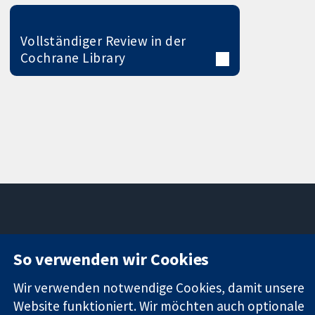
Vollständiger Review in der
Cochrane Library
11-13 Cavendish
Kontaktieren
So verwenden wir Cookies
Square
Sie uns
Zuverlässige
London
Neuigkeiten
Wir verwenden notwendige Cookies, damit unsere
Evidenz
W1G0AN
Pressestelle
Website funktioniert. Wir möchten auch optionale
Informierte
Vereinigtes
Über uns