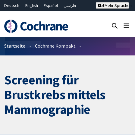
Deutsch
English
Español
فارسی
Mehr Sprachen
Français
Русский
Hrvatski
Bahasa Malaysia
ไทย
繁體中文
简体中文
Close search ✖
Filter
Startseite
Cochrane Kompakt
Screening für
Brustkrebs mittels
Mammographie